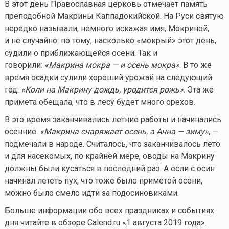
В этот день Православная церковь отмечает память
преподобной Макрины Каппадокийской. На Руси святую
нередко называли, немного искажая имя, Мокриной,
и не случайно: по тому, насколько «мокрый» этот день,
судили о приближающейся осени. Так и
говорили:
«Макрина мокра — и осень мокра»
. В то же
время осадки сулили хороший урожай на следующий
год:
«Коли на Макрину дождь, уродится рожь»
. Эта же
примета обещала, что в лесу будет много орехов.
В это время заканчивались летние работы и начинались
осенние.
«Макрина снаряжает осень, а
Анна
— зиму»
, —
подмечали в народе. Считалось, что заканчивалось лето
и для насекомых, по крайней мере, оводы на Макрину
должны были кусаться в последний раз. А если с осин
начинал лететь пух, что тоже было приметой осени,
можно было смело идти за подосиновиками.
Больше информации обо всех праздниках и событиях
дня читайте в обзоре Calend.ru «
1 августа 2019 года
».