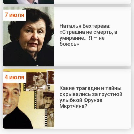
7 июля
Наталья Бехтерева:
«Страшна не смерть, а
умирание... Я — не
боюсь»
4 июля
Какие трагедии и тайны
скрывались за грустной
улыбкой Фрунзе
Мкртчяна?