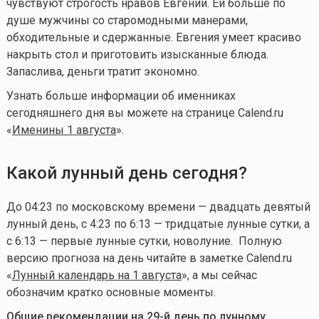
чувствуют строгость нравов Евгении. Ей больше по
душе мужчины со старомодными манерами,
обходительные и сдержанные. Евгения умеет красиво
накрыть стол и приготовить изысканные блюда.
Запаслива, деньги тратит экономно.
Узнать больше информации об именниках
сегодняшнего дня вы можете на странице Calend.ru
«
Именины 1 августа
».
Какой лунный день сегодня?
До 04:23 по московскому времени — двадцать девятый
лунный день, с 4:23 по 6:13 — тридцатые лунные сутки, а
с 6:13 — первые лунные сутки, новолуние
. Полную
версию прогноза на день читайте в заметке Calend.ru
«
Лунный календарь на 1 августа
», а мы сейчас
обозначим кратко основные моменты.
Общие рекомендации на 29-й день по лунному