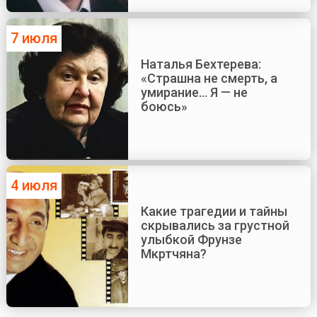
7 июля
Наталья Бехтерева:
«Страшна не смерть, а
умирание... Я — не
боюсь»
4 июля
Какие трагедии и тайны
скрывались за грустной
улыбкой Фрунзе
Мкртчяна?