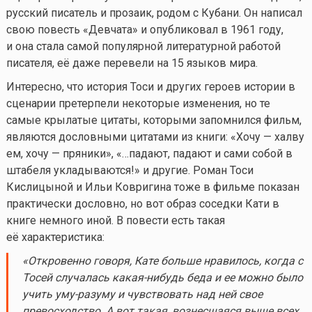
русский писатель и прозаик, родом с Кубани. Он написал
свою повесть «Девчата» и опубликовал в 1961 году,
и она стала самой популярной литературной работой
писателя, её даже перевели на 15 языков мира.
Интересно, что история Тоси и других героев истории в
сценарии претерпели некоторые изменения, но те
самые крылатые цитаты, которыми запомнился фильм,
являются дословными цитатами из книги: «Хочу — халву
ем, хочу — пряники», «…падают, падают и сами собой в
штабеля укладываются!» и другие. Роман Тоси
Кислицыной и Ильи Ковригина тоже в фильме показан
практически дословно, но вот образ соседки Кати в
книге немного иной. В повести есть такая
её характеристика:
«Откровенно говоря, Кате больше нравилось, когда с
Тосей случалась
какая-нибудь
беда и ее можно было
учить уму-разуму и чувствовать над ней свое
превосходство. А вот такая, вознесшаяся выше всех