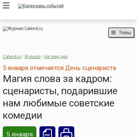
Темы
Calend.ru
/
Журнал
/
На тему дня
5 января отмечается День сценариста
Магия слова за кадром:
сценаристы, подарившие
нам любимые советские
комедии
5 января