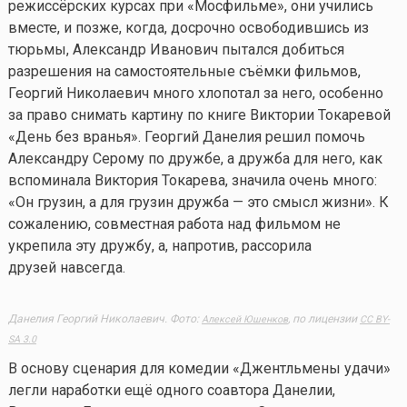
режиссёрских курсах при «Мосфильме», они учились
вместе, и позже, когда, досрочно освободившись из
тюрьмы, Александр Иванович пытался добиться
разрешения на самостоятельные съёмки фильмов,
Георгий Николаевич много хлопотал за него, особенно
за право снимать картину по книге Виктории Токаревой
«День без вранья». Георгий Данелия решил помочь
Александру Серому по дружбе, а дружба для него, как
вспоминала Виктория Токарева, значила очень много:
«Он грузин, а для грузин дружба — это смысл жизни». К
сожалению, совместная работа над фильмом не
укрепила эту дружбу, а, напротив, рассорила
друзей навсегда.
Данелия Георгий Николаевич. Фото:
, по лицензии
Алексей Юшенков
CC BY-
SA 3.0
В основу сценария для комедии «Джентльмены удачи»
легли наработки ещё одного соавтора Данелии,