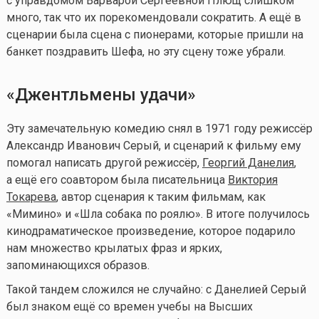
с управдомом Варварой Сергеевной Плющ слишком
много, так что их порекомендовали сократить. А ещё в
сценарии была сцена с пионерами, которые пришли на
банкет поздравить Шефа, но эту сцену тоже убрали.
«Джентльмены удачи»
Эту замечательную комедию снял в 1971 году режиссёр
Александр Иванович Серый, и сценарий к фильму ему
помогал написать другой режиссёр,
Георгий Данелия
,
а ещё его соавтором была писательница
Виктория
Токарева
, автор сценария к таким фильмам, как
«Мимино» и «Шла собака по роялю». В итоге получилось
кинодраматическое произведение, которое подарило
нам множество крылатых фраз и ярких,
запоминающихся образов.
Такой тандем сложился не случайно: с Данелией Серый
был знаком ещё со времен учебы на Высших