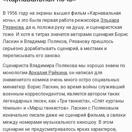
В 1956 году на экраны вышел фильм «Карнавальная
ночь», и это была первая работа режиссёра
Эльдара
Рязанова
, да и, положа руку на душу, и сценаристская
тоже. И хотя в титрах значатся авторами сценария Борис
Ласкин и Владимир Поляков, Рязанову пришлось
серьёзно дорабатывать сценарий, а местами и
переписывать его заново.
Сценариста Владимира Полякова мы хорошо знаем по
монологам
Аркадия Райкина
, он написал для
знаменитого комика очень много остро социальных
миниатюр. Борис Ласкин, во время войны служивший
военным корреспондентом, является автором таких
легендарных песен, как «Три танкиста», «Спят курганы
тёмные» и «Марш танкистов». Ласкин с Поляковым
изначально писали даже не сценарий фильма, а связки
между номерами музыкального киношоу. В этом
сценарии не предусматривалось ярких характеров,