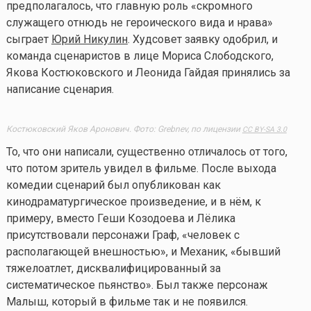
предполагалось, что главную роль «скромного
служащего отнюдь не героического вида и нрава»
сыграет
Юрий Никулин
. Худсовет заявку одобрил, и
команда сценаристов в лице Мориса Слободского,
Якова Костюковского и Леонида Гайдая принялись за
написание сценария.
Костюковский Яков Аронович. Фото: Grebnev, по лицензии
CC BY-SA 3.0
То, что они написали, существенно отличалось от того,
что потом зритель увидел в фильме. После выхода
комедии сценарий был опубликован как
кинодраматургическое произведение, и в нём, к
примеру, вместо Геши Козодоева и Лёлика
присутствовали персонажи Граф, «человек с
располагающей внешностью», и Механик, «бывший
тяжелоатлет, дисквалифицированный за
систематическое пьянство». Был также персонаж
Малыш, который в фильме так и не появился.