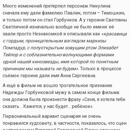
Много изменений претерпел персонаж Никулина:
сначала ему дали фамилию Павлик, потом – Тимошкин,
и только потом он стал Горбунков. А у героини Светланы
Светличной изначально вообще не было имени: её
звали просто Незнакомкой и описывали как
«красавица
с гордым, проницательным взглядом маркизы
Помпадур, с полуоткрытым зовущим ртом Элизабет
Тейлор и с соблазнительно-волнующими формами
одной нашей кинозвезды, имя которой по понятным
причинам мы называть не будем»
. Только в процессе
съёмок героине дали имя Анна Сергеевна.
А ещё в фильм не вошло трогательное признание
Надежды Горбунковой мужу в самом конце фильма:
она должна была произнести фразу «Сеня, я хотела тебе
сказать… Кажется, у нас будет… ребёнок».
Первоначальный вариант сценария не очень
понравился худсовету, в частности, показалось, что сцен