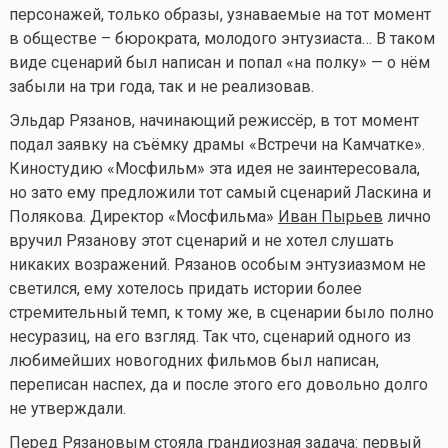
персонажей, только образы, узнаваемые на тот момент
в обществе – бюрократа, молодого энтузиаста… В таком
виде сценарий был написан и попал «на полку» — о нём
забыли на три года, так и не реализовав.
Эльдар Рязанов, начинающий режиссёр, в тот момент
подал заявку на съёмку драмы «Встречи на Камчатке».
Киностудию «Мосфильм» эта идея не заинтересовала,
но зато ему предложили тот самый сценарий Ласкина и
Полякова. Директор «Мосфильма»
Иван Пырьев
лично
вручил Рязанову этот сценарий и не хотел слушать
никаких возражений. Рязанов особым энтузиазмом не
светился, ему хотелось придать истории более
стремительный темп, к тому же, в сценарии было полно
несуразиц, на его взгляд. Так что, сценарий одного из
любимейших новогодних фильмов был написан,
переписан наспех, да и после этого его довольно долго
не утверждали.
Перед Рязановым стояла грандиозная задача: первый