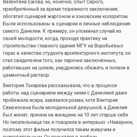
Валентина Ежова, но, конечно, опыт Серого,
приобретённый за время тюремного заключения,
обогатил сценарий жаргоном и зэковским колоритом.
Были использованы в сценарии и личные наблюдения
самого Данелии. К примеру, он упоминал случай из
своей молодости, когда, проходя практику на
строительстве главного здания МГУ на Воробьёвых
горах в качестве студента архитектурного института, он
стал свидетелем того, как парочка заключённых,
работавших на шпиле, умудрились сбежать и попали в
цементный раствор.
Виктория Токарева рассказывала, что в процессе
работы над сценарием между ними с Данелией даже
пробежала искра, завязался роман, хотя Виктория
Самуиловна была молоденькой девушкой, а Данелия
был женат, причем на женщине на 10 лет старше себя.
Но писательница так и говорила в интервью: «Наверное,
поэтому этот фильм получился таким живучим и
очаровательным. Он рождался в любви».