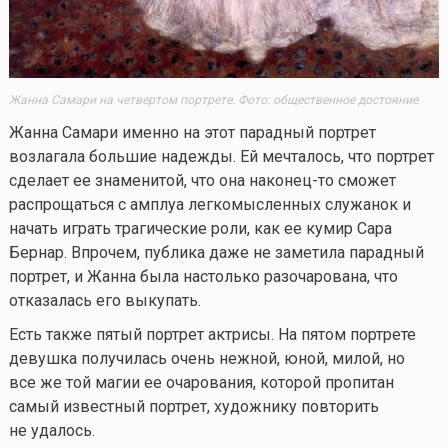
Жанна Самари на четвертом портрете. Фото: общественное достояние
Жанна Самари именно на этот парадный портрет
возлагала большие надежды. Ей мечталось, что портрет
сделает ее знаменитой, что она
наконец-то
сможет
распрощаться с амплуа легкомысленных служанок и
начать играть трагические роли, как ее кумир Сара
Бернар. Впрочем, публика даже не заметила парадный
портрет, и Жанна была настолько разочарована, что
отказалась его выкупать.
Есть также пятый портрет актрисы. На пятом портрете
девушка получилась очень нежной, юной, милой, но
все же той магии ее очарования, которой пропитан
самый известный портрет, художнику повторить
не удалось.