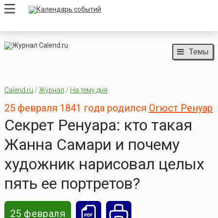
Темы
Calend.ru
/
Журнал
/
На тему дня
25 февраля 1841 года родился
Огюст Ренуар
Секрет Ренуара: кто такая
Жанна Самари и почему
художник нарисовал целых
пять ее портретов?
25 февраля