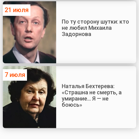
21 июля
По ту сторону шутки: кто
не любил Михаила
Задорнова
7 июля
Наталья Бехтерева:
«Страшна не смерть, а
умирание... Я — не
боюсь»