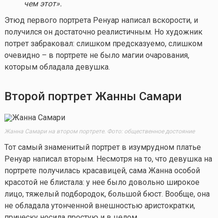
чем этот».
Этюд первого портрета Ренуар написал вскорости, и
получился он достаточно реалистичным. Но художник
потрет забраковал: слишком предсказуемо, слишком
очевидно – в портрете не было магии очарования,
которым обладала девушка.
Второй портрет Жанны Самари
Жанна Самари на втором портрете. Фото: общественное достояние
Тот самый знаменитый портрет в изумрудном платье
Ренуар написал вторым. Несмотря на то, что девушка на
портрете получилась красавицей, сама Жанна особой
красотой не блистала: у нее было довольно широкое
лицо, тяжелый подбородок, большой бюст. Вообще, она
не обладала утонченной внешностью аристократки,
прическу носила простую и в целом