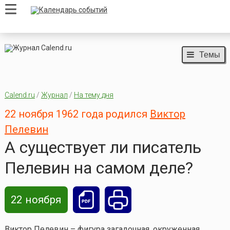
Темы
Calend.ru
/
Журнал
/
На тему дня
22 ноября 1962 года родился
Виктор
Пелевин
А существует ли писатель
Пелевин на самом деле?
22 ноября
Виктор Пелевин – фигура загадочная, окруженная