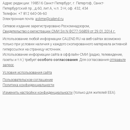
Адрес редакции:
198516
Санкт-Петербург, г. Петергоф
,
Санкт-
Петербургский пр., д.60, лит.А, ч.п. 2-Н, оф. 432, 434
Телефон:
+7 812 640-06-60
Электронная почта:
askme@calend.ru
Сетевое издание зарегистрировано Роскомнадзором,
Свидетельство о регистрации СМИ Эл.N ФС77-56859 от 29.01.2014 г.
Использование любой информации CALEND.RU на веб-сайтах возможно
только при условии наличия у каждого скопированного материала активной
гиперссылки на страницу-источник.
Использование информации сайта в оффлайн-СМИ (радио, телевидение,
газеты и т.п.) требует
особого согласования
. Для согласования
отправьте
запрос
.
Условия использования сайта
Пользовательское соглашение
Политика конфиденциальности
Изменить настройки конфиденциальности
(только для жителей EEA).