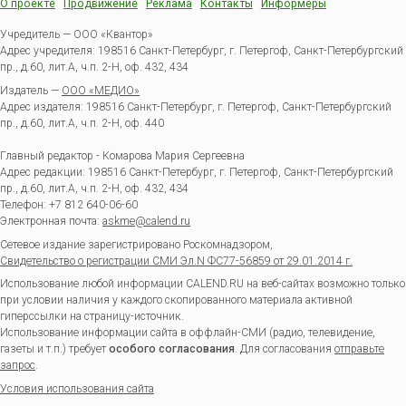
О проекте
Продвижение
Реклама
Контакты
Информеры
Учредитель — ООО «Квантор»
Адрес учредителя: 198516 Санкт-Петербург, г. Петергоф, Санкт-Петербургский
пр., д.60, лит.А, ч.п. 2-Н, оф. 432, 434
Издатель —
ООО «МЕДИО»
Адрес издателя: 198516 Санкт-Петербург, г. Петергоф, Санкт-Петербургский
пр., д.60, лит.А, ч.п. 2-Н, оф. 440
Главный редактор - Комарова Мария Сергеевна
Адрес редакции:
198516
Санкт-Петербург, г. Петергоф
,
Санкт-Петербургский
пр., д.60, лит.А, ч.п. 2-Н, оф. 432, 434
Телефон:
+7 812 640-06-60
Электронная почта:
askme@calend.ru
Сетевое издание зарегистрировано Роскомнадзором,
Свидетельство о регистрации СМИ Эл.N ФС77-56859 от 29.01.2014 г.
Использование любой информации CALEND.RU на веб-сайтах возможно только
при условии наличия у каждого скопированного материала активной
гиперссылки на страницу-источник.
Использование информации сайта в оффлайн-СМИ (радио, телевидение,
газеты и т.п.) требует
особого согласования
. Для согласования
отправьте
запрос
.
Условия использования сайта