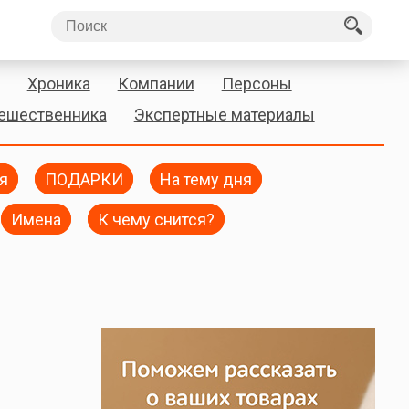
Хроника
Компании
Персоны
тешественника
Экспертные материалы
я
ПОДАРКИ
На тему дня
Имена
К чему снится?