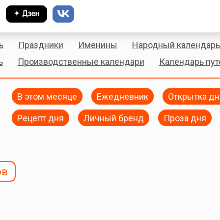
ь
Праздники
Именины
Народный календарь
ь
Производственные календари
Календарь пу
В этом месяце
Ежедневник
Открытка дн
Рецепт дня
Личный бренд
Проза дня
ов