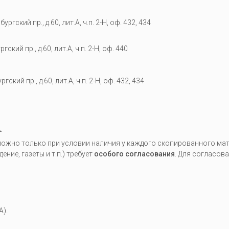
гский пр., д.60, лит.А, ч.п. 2-Н, оф. 432, 434
кий пр., д.60, лит.А, ч.п. 2-Н, оф. 440
гский пр., д.60, лит.А, ч.п. 2-Н, оф. 432, 434
.
жно только при условии наличия у каждого скопированного мате
ие, газеты и т.п.) требует
особого согласования
. Для согласов
A).