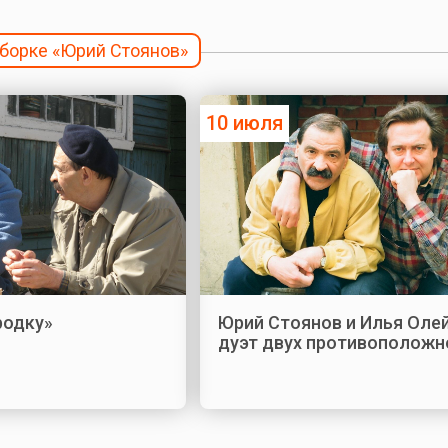
дборке «Юрий Стоянов»
10 июля
родку»
Юрий Стоянов и Илья Оле
дуэт двух противоположн