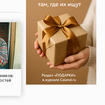
йников:
остей