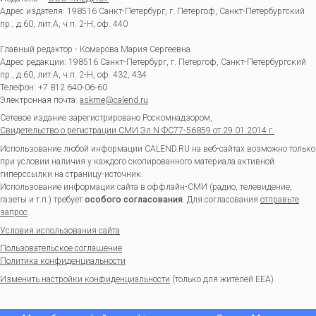
Адрес издателя: 198516 Санкт-Петербург, г. Петергоф, Санкт-Петербургский
пр., д.60, лит.А, ч.п. 2-Н, оф. 440
Главный редактор - Комарова Мария Сергеевна
Адрес редакции:
198516
Санкт-Петербург, г. Петергоф
,
Санкт-Петербургский
пр., д.60, лит.А, ч.п. 2-Н, оф. 432, 434
Телефон:
+7 812 640-06-60
Электронная почта:
askme@calend.ru
Сетевое издание зарегистрировано Роскомнадзором,
Свидетельство о регистрации СМИ Эл.N ФС77-56859 от 29.01.2014 г.
Использование любой информации CALEND.RU на веб-сайтах возможно только
при условии наличия у каждого скопированного материала активной
гиперссылки на страницу-источник.
Использование информации сайта в оффлайн-СМИ (радио, телевидение,
газеты и т.п.) требует
особого согласования
. Для согласования
отправьте
запрос
.
Условия использования сайта
Пользовательское соглашение
Политика конфиденциальности
Изменить настройки конфиденциальности
(только для жителей EEA).