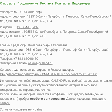
О проекте
Продвижение
Реклама
Контакты
Информеры
Учредитель — ООО «Квантор»
Адрес учредителя: 198516 Санкт-Петербург, г. Петергоф, Санкт-Петербургский
пр., д.60, лит.А, ч.п. 2-Н, оф. 432, 434
Издатель —
ООО «МЕДИО»
Адрес издателя: 198516 Санкт-Петербург, г. Петергоф, Санкт-Петербургский
пр., д.60, лит.А, ч.п. 2-Н, оф. 440
Главный редактор - Комарова Мария Сергеевна
Адрес редакции:
198516
Санкт-Петербург, г. Петергоф
,
Санкт-Петербургский
пр., д.60, лит.А, ч.п. 2-Н, оф. 432, 434
Телефон:
+7 812 640-06-60
Электронная почта:
askme@calend.ru
Сетевое издание зарегистрировано Роскомнадзором,
Свидетельство о регистрации СМИ Эл.N ФС77-56859 от 29.01.2014 г.
Использование любой информации CALEND.RU на веб-сайтах возможно только
при условии наличия у каждого скопированного материала активной
гиперссылки на страницу-источник.
Использование информации сайта в оффлайн-СМИ (радио, телевидение,
газеты и т.п.) требует
особого согласования
. Для согласования
отправьте
запрос
.
Условия использования сайта