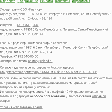
О проекте
Продвижение
Реклама
Контакты
Информеры
Учредитель — ООО «Квантор»
Адрес учредителя: 198516 Санкт-Петербург, г. Петергоф, Санкт-Петербургский
пр., д.60, лит.А, ч.п. 2-Н, оф. 432, 434
Издатель —
ООО «МЕДИО»
Адрес издателя: 198516 Санкт-Петербург, г. Петергоф, Санкт-Петербургский
пр., д.60, лит.А, ч.п. 2-Н, оф. 440
Главный редактор - Комарова Мария Сергеевна
Адрес редакции:
198516
Санкт-Петербург, г. Петергоф
,
Санкт-Петербургский
пр., д.60, лит.А, ч.п. 2-Н, оф. 432, 434
Телефон:
+7 812 640-06-60
Электронная почта:
askme@calend.ru
Сетевое издание зарегистрировано Роскомнадзором,
Свидетельство о регистрации СМИ Эл.N ФС77-56859 от 29.01.2014 г.
Использование любой информации CALEND.RU на веб-сайтах возможно только
при условии наличия у каждого скопированного материала активной
гиперссылки на страницу-источник.
Использование информации сайта в оффлайн-СМИ (радио, телевидение,
газеты и т.п.) требует
особого согласования
. Для согласования
отправьте
запрос
.
Условия использования сайта