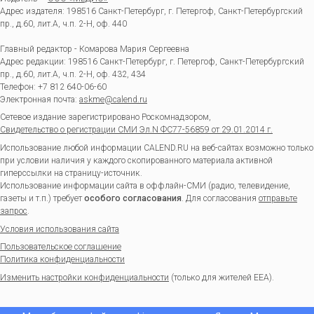
Адрес издателя: 198516 Санкт-Петербург, г. Петергоф, Санкт-Петербургский
пр., д.60, лит.А, ч.п. 2-Н, оф. 440
Главный редактор - Комарова Мария Сергеевна
Адрес редакции:
198516
Санкт-Петербург, г. Петергоф
,
Санкт-Петербургский
пр., д.60, лит.А, ч.п. 2-Н, оф. 432, 434
Телефон:
+7 812 640-06-60
Электронная почта:
askme@calend.ru
Сетевое издание зарегистрировано Роскомнадзором,
Свидетельство о регистрации СМИ Эл.N ФС77-56859 от 29.01.2014 г.
Использование любой информации CALEND.RU на веб-сайтах возможно только
при условии наличия у каждого скопированного материала активной
гиперссылки на страницу-источник.
Использование информации сайта в оффлайн-СМИ (радио, телевидение,
газеты и т.п.) требует
особого согласования
. Для согласования
отправьте
запрос
.
Условия использования сайта
Пользовательское соглашение
Политика конфиденциальности
Изменить настройки конфиденциальности
(только для жителей EEA).