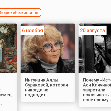
дборке «Режиссер»
6 ноября
20 августа
Интуиция Аллы
Почему «Ис
Суриковой, которая
Аси Клячино
:
никогда не
запретили
немец
подводит
показывать
советскому 
е