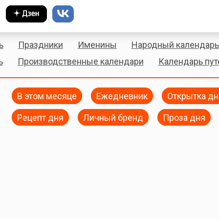
ь
Праздники
Именины
Народный календарь
ь
Производственные календари
Календарь пу
В этом месяце
Ежедневник
Открытка дн
Рецепт дня
Личный бренд
Проза дня