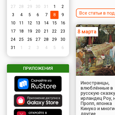
27
28
29
30
31
1
2
Все статьи в по
3
4
5
6
7
8
9
10
11
12
13
14
15
16
8 марта
17
18
19
20
21
22
23
24
25
26
27
28
29
30
31
1
2
3
4
5
6
ПРИЛОЖЕНИЯ
Иностранцы,
влюблённые в
русскую сказку
ирландец Роу, 
Пропп, японка
Кинуко и многи
другие