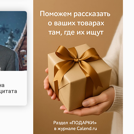
на
 цитата