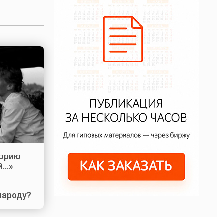
торию
й…»
народу?