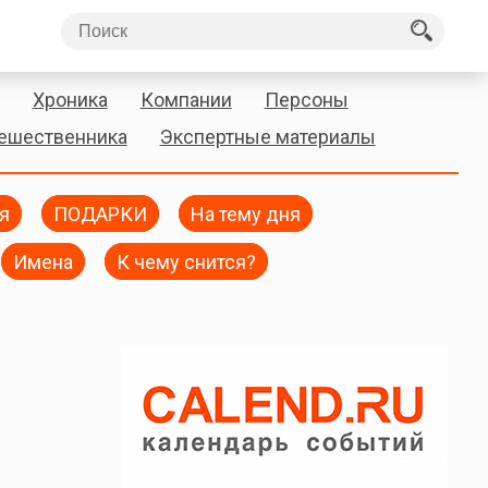
Хроника
Компании
Персоны
тешественника
Экспертные материалы
я
ПОДАРКИ
На тему дня
Имена
К чему снится?