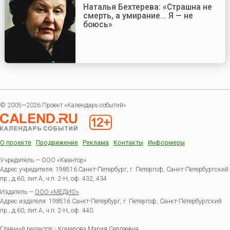
Наталья Бехтерева: «Страшна не
смерть, а умирание... Я — не
боюсь»
© 2005—2026 Проект «Календарь событий»
О проекте
Продвижение
Реклама
Контакты
Информеры
Учредитель — ООО «Квантор»
Адрес учредителя: 198516 Санкт-Петербург, г. Петергоф, Санкт-Петербургский
пр., д.60, лит.А, ч.п. 2-Н, оф. 432, 434
Издатель —
ООО «МЕДИО»
Адрес издателя: 198516 Санкт-Петербург, г. Петергоф, Санкт-Петербургский
пр., д.60, лит.А, ч.п. 2-Н, оф. 440
Главный редактор - Комарова Мария Сергеевна