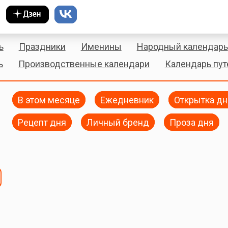
ь
Праздники
Именины
Народный календарь
ь
Производственные календари
Календарь пу
В этом месяце
Ежедневник
Открытка дн
Рецепт дня
Личный бренд
Проза дня