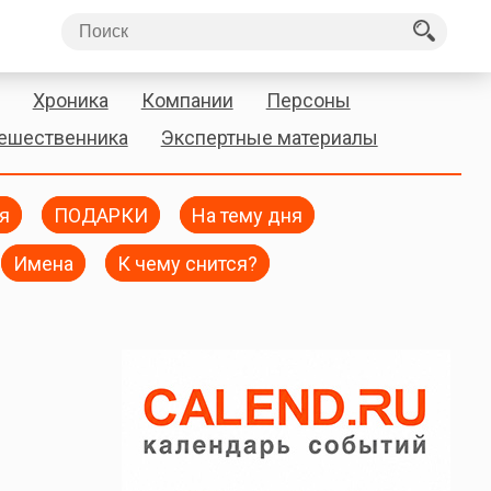
Хроника
Компании
Персоны
тешественника
Экспертные материалы
я
ПОДАРКИ
На тему дня
Имена
К чему снится?