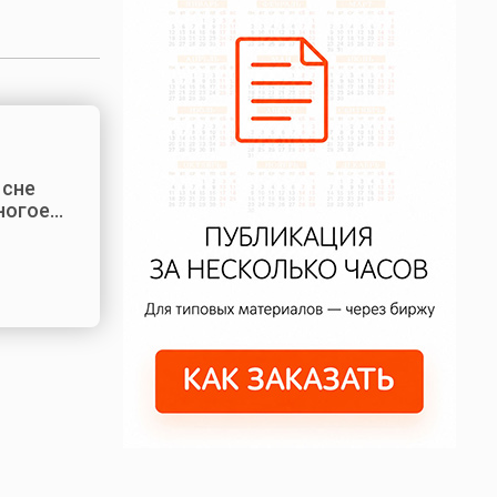
 сне
ногое…