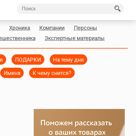
Хроника
Компании
Персоны
тешественника
Экспертные материалы
я
ПОДАРКИ
На тему дня
Имена
К чему снится?