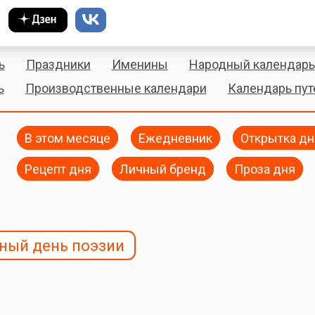
ь
Праздники
Именины
Народный календарь
ь
Производственные календари
Календарь пу
В этом месяце
Ежедневник
Открытка дн
Рецепт дня
Личный бренд
Проза дня
ный день поэзии