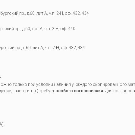
гский пр., д.60, лит.А, ч.п. 2-Н, оф. 432, 434
кий пр., д.60, лит.А, ч.п. 2-Н, оф. 440
гский пр., д.60, лит.А, ч.п. 2-Н, оф. 432, 434
.
жно только при условии наличия у каждого скопированного мате
ие, газеты и т.п.) требует
особого согласования
. Для согласов
A).