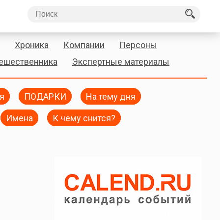
Хроника
Компании
Персоны
тешественника
Экспертные материалы
я
ПОДАРКИ
На тему дня
Имена
К чему снится?