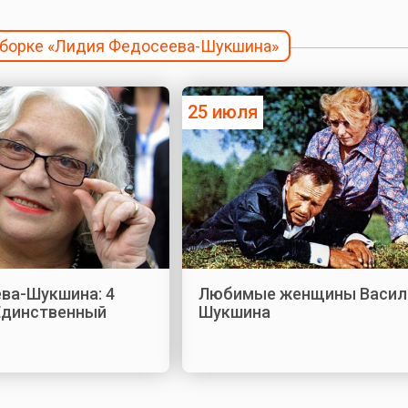
одборке «Лидия Федосеева-Шукшина»
25 июля
ва-Шукшина: 4
Любимые женщины Васил
 Единственный
Шукшина