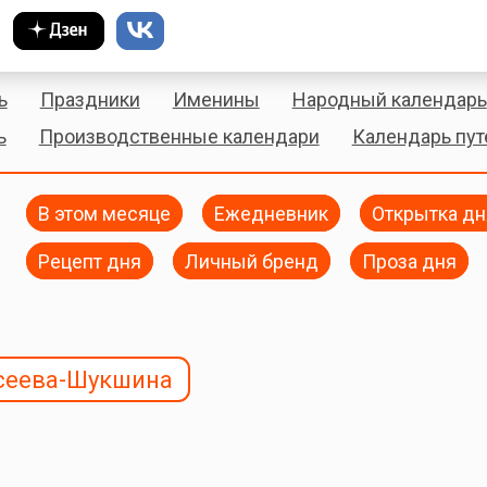
ь
Праздники
Именины
Народный календарь
ь
Производственные календари
Календарь пу
В этом месяце
Ежедневник
Открытка дн
Рецепт дня
Личный бренд
Проза дня
сеева-Шукшина