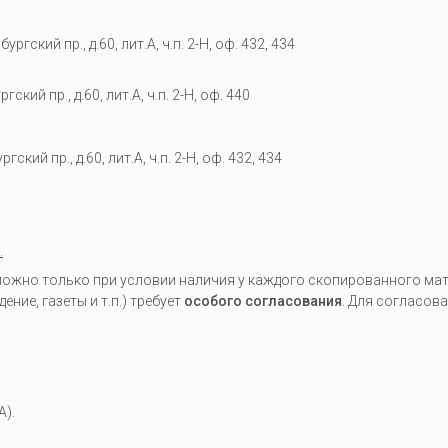
гский пр., д.60, лит.А, ч.п. 2-Н, оф. 432, 434
кий пр., д.60, лит.А, ч.п. 2-Н, оф. 440
гский пр., д.60, лит.А, ч.п. 2-Н, оф. 432, 434
.
жно только при условии наличия у каждого скопированного мате
ие, газеты и т.п.) требует
особого согласования
. Для согласов
A).