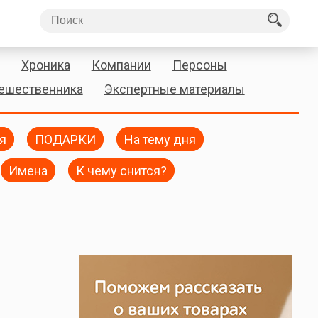
Хроника
Компании
Персоны
тешественника
Экспертные материалы
я
ПОДАРКИ
На тему дня
Имена
К чему снится?