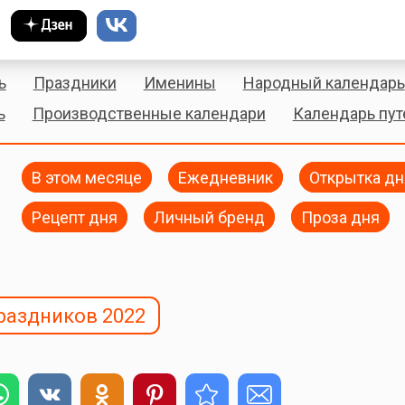
ь
Праздники
Именины
Народный календарь
ь
Производственные календари
Календарь пу
В этом месяце
Ежедневник
Открытка дн
Рецепт дня
Личный бренд
Проза дня
раздников 2022