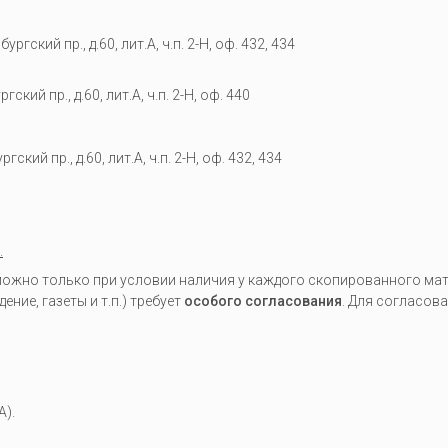
гский пр., д.60, лит.А, ч.п. 2-Н, оф. 432, 434
кий пр., д.60, лит.А, ч.п. 2-Н, оф. 440
гский пр., д.60, лит.А, ч.п. 2-Н, оф. 432, 434
.
жно только при условии наличия у каждого скопированного мате
ие, газеты и т.п.) требует
особого согласования
. Для согласов
A).