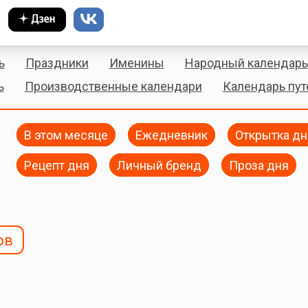
ь
Праздники
Именины
Народный календарь
ь
Производственные календари
Календарь пу
В этом месяце
Ежедневник
Открытка дн
Рецепт дня
Личный бренд
Проза дня
ов