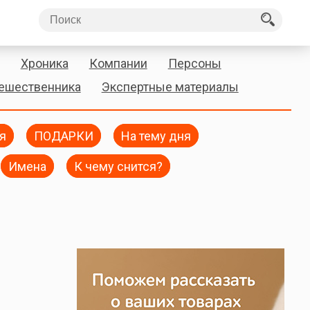
Хроника
Компании
Персоны
тешественника
Экспертные материалы
я
ПОДАРКИ
На тему дня
Имена
К чему снится?