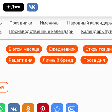
ь
Праздники
Именины
Народный календарь
ь
Производственные календари
Календарь пу
В этом месяце
Ежедневник
Открытка дн
Рецепт дня
Личный бренд
Проза дня
ев