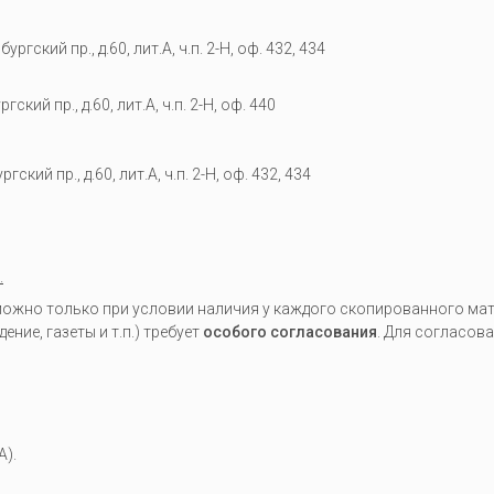
гский пр., д.60, лит.А, ч.п. 2-Н, оф. 432, 434
кий пр., д.60, лит.А, ч.п. 2-Н, оф. 440
гский пр., д.60, лит.А, ч.п. 2-Н, оф. 432, 434
.
жно только при условии наличия у каждого скопированного мате
ие, газеты и т.п.) требует
особого согласования
. Для согласов
A).