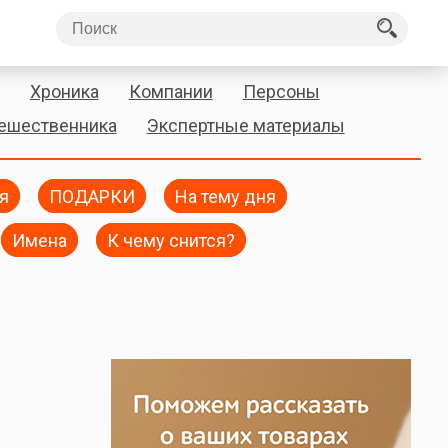
Хроника
Компании
Персоны
тешественника
Экспертные материалы
я
ПОДАРКИ
На тему дня
Имена
К чему снится?