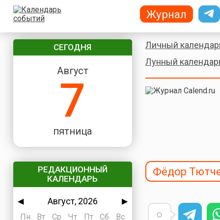
Журнал
Личный календар
СЕГОДНЯ
Лунный календар
Август
7
пятница
РЕДАКЦИОННЫЙ
Фёдор Тютч
КАЛЕНДАРЬ
Август, 2026
◀
▶
Пн
Вт
Ср
Чт
Пт
Сб
Вс