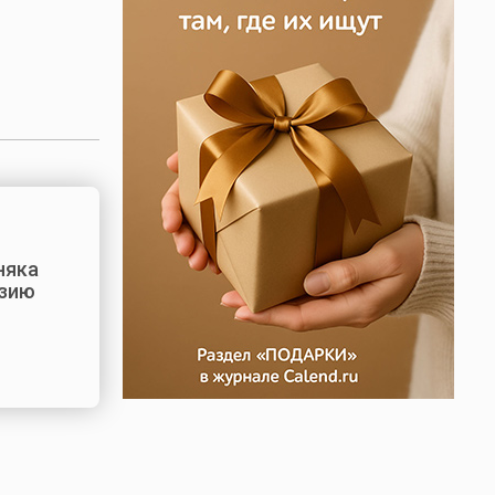
няка
эзию