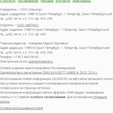
О проекте
Продвижение
Реклама
Контакты
Информеры
Учредитель — ООО «Квантор»
Адрес учредителя: 198516 Санкт-Петербург, г. Петергоф, Санкт-Петербургский
пр., д.60, лит.А, ч.п. 2-Н, оф. 432, 434
Издатель —
ООО «МЕДИО»
Адрес издателя: 198516 Санкт-Петербург, г. Петергоф, Санкт-Петербургский
пр., д.60, лит.А, ч.п. 2-Н, оф. 440
Главный редактор - Комарова Мария Сергеевна
Адрес редакции:
198516
Санкт-Петербург, г. Петергоф
,
Санкт-Петербургский
пр., д.60, лит.А, ч.п. 2-Н, оф. 432, 434
Телефон:
+7 812 640-06-60
Электронная почта:
askme@calend.ru
Сетевое издание зарегистрировано Роскомнадзором,
Свидетельство о регистрации СМИ Эл.N ФС77-56859 от 29.01.2014 г.
Использование любой информации CALEND.RU на веб-сайтах возможно только
при условии наличия у каждого скопированного материала активной
гиперссылки на страницу-источник.
Использование информации сайта в оффлайн-СМИ (радио, телевидение,
газеты и т.п.) требует
особого согласования
. Для согласования
отправьте
запрос
.
Условия использования сайта