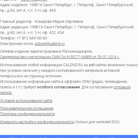
Адрес издателя: 198516 Санкт-Петербург, г. Петергоф, Санкт-Петербургский
пр., д.60, лит.А, ч.п. 2-Н, оф. 440
Главный редактор - Комарова Мария Сергеевна
Адрес редакции:
198516
Санкт-Петербург, г. Петергоф
,
Санкт-Петербургский
пр., д.60, лит.А, ч.п. 2-Н, оф. 432, 434
Телефон:
+7 812 640-06-60
Электронная почта:
askme@calend.ru
Сетевое издание зарегистрировано Роскомнадзором,
Свидетельство о регистрации СМИ Эл.N ФС77-56859 от 29.01.2014 г.
Использование любой информации CALEND.RU на веб-сайтах возможно только
при условии наличия у каждого скопированного материала активной
гиперссылки на страницу-источник.
Использование информации сайта в оффлайн-СМИ (радио, телевидение,
газеты и т.п.) требует
особого согласования
. Для согласования
отправьте
запрос
.
Условия использования сайта
Пользовательское соглашение
Политика конфиденциальности
Изменить настройки конфиденциальности
(только для жителей EEA).