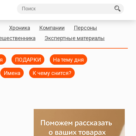
Хроника
Компании
Персоны
тешественника
Экспертные материалы
я
ПОДАРКИ
На тему дня
Имена
К чему снится?