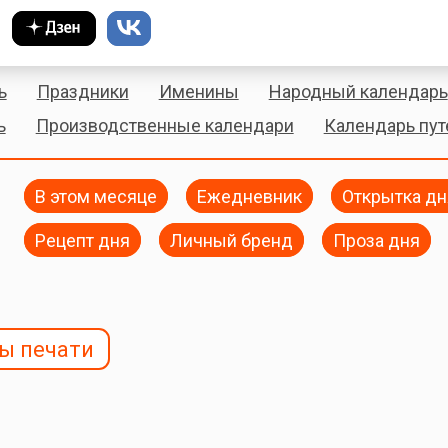
ь
Праздники
Именины
Народный календарь
ь
Производственные календари
Календарь пу
В этом месяце
Ежедневник
Открытка дн
Рецепт дня
Личный бренд
Проза дня
ы печати