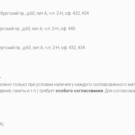
гский пр., д.60, лит.А, ч.п. 2-Н, оф. 432, 434
кий пр., д.60, лит.А, ч.п. 2-Н, оф. 440
гский пр., д.60, лит.А, ч.п. 2-Н, оф. 432, 434
.
жно только при условии наличия у каждого скопированного мате
ие, газеты и т.п.) требует
особого согласования
. Для согласов
A).