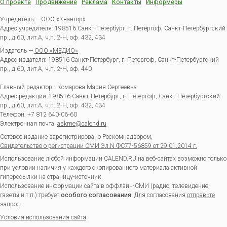
О проекте
Продвижение
Реклама
Контакты
Информеры
Учредитель — ООО «Квантор»
Адрес учредителя: 198516 Санкт-Петербург, г. Петергоф, Санкт-Петербургский
пр., д.60, лит.А, ч.п. 2-Н, оф. 432, 434
Издатель —
ООО «МЕДИО»
Адрес издателя: 198516 Санкт-Петербург, г. Петергоф, Санкт-Петербургский
пр., д.60, лит.А, ч.п. 2-Н, оф. 440
Главный редактор - Комарова Мария Сергеевна
Адрес редакции:
198516
Санкт-Петербург, г. Петергоф
,
Санкт-Петербургский
пр., д.60, лит.А, ч.п. 2-Н, оф. 432, 434
Телефон:
+7 812 640-06-60
Электронная почта:
askme@calend.ru
Сетевое издание зарегистрировано Роскомнадзором,
Свидетельство о регистрации СМИ Эл.N ФС77-56859 от 29.01.2014 г.
Использование любой информации CALEND.RU на веб-сайтах возможно только
при условии наличия у каждого скопированного материала активной
гиперссылки на страницу-источник.
Использование информации сайта в оффлайн-СМИ (радио, телевидение,
газеты и т.п.) требует
особого согласования
. Для согласования
отправьте
запрос
.
Условия использования сайта