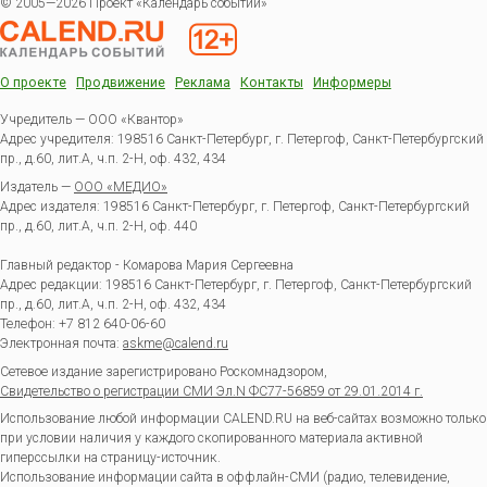
© 2005—2026 Проект «Календарь событий»
О проекте
Продвижение
Реклама
Контакты
Информеры
Учредитель — ООО «Квантор»
Адрес учредителя: 198516 Санкт-Петербург, г. Петергоф, Санкт-Петербургский
пр., д.60, лит.А, ч.п. 2-Н, оф. 432, 434
Издатель —
ООО «МЕДИО»
Адрес издателя: 198516 Санкт-Петербург, г. Петергоф, Санкт-Петербургский
пр., д.60, лит.А, ч.п. 2-Н, оф. 440
Главный редактор - Комарова Мария Сергеевна
Адрес редакции:
198516
Санкт-Петербург, г. Петергоф
,
Санкт-Петербургский
пр., д.60, лит.А, ч.п. 2-Н, оф. 432, 434
Телефон:
+7 812 640-06-60
Электронная почта:
askme@calend.ru
Сетевое издание зарегистрировано Роскомнадзором,
Свидетельство о регистрации СМИ Эл.N ФС77-56859 от 29.01.2014 г.
Использование любой информации CALEND.RU на веб-сайтах возможно только
при условии наличия у каждого скопированного материала активной
гиперссылки на страницу-источник.
Использование информации сайта в оффлайн-СМИ (радио, телевидение,