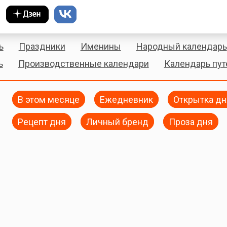
ь
Праздники
Именины
Народный календарь
ь
Производственные календари
Календарь пу
В этом месяце
Ежедневник
Открытка дн
Рецепт дня
Личный бренд
Проза дня