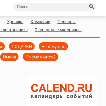
Хроника
Компании
Персоны
тешественника
Экспертные материалы
я
ПОДАРКИ
На тему дня
Имена
К чему снится?