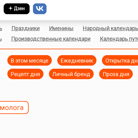
ь
Праздники
Именины
Народный календарь
ь
Производственные календари
Календарь пу
В этом месяце
Ежедневник
Открытка дн
Рецепт дня
Личный бренд
Проза дня
ьмолога