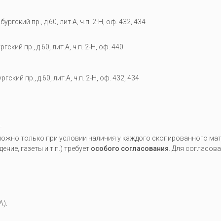
гский пр., д.60, лит.А, ч.п. 2-Н, оф. 432, 434
кий пр., д.60, лит.А, ч.п. 2-Н, оф. 440
гский пр., д.60, лит.А, ч.п. 2-Н, оф. 432, 434
.
жно только при условии наличия у каждого скопированного мате
ие, газеты и т.п.) требует
особого согласования
. Для согласов
A).