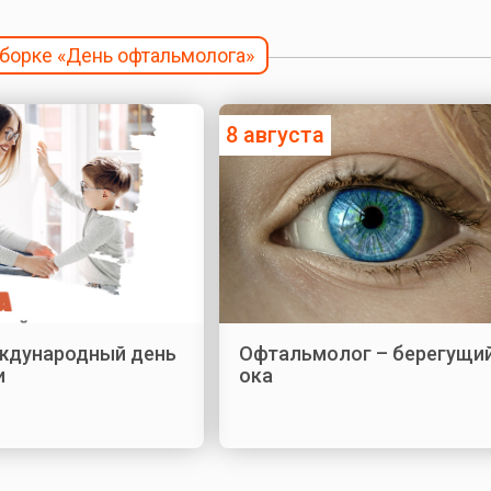
дборке «День офтальмолога»
8 августа
еждународный день
Офтальмолог – берегущий
и
ока