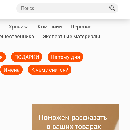
Хроника
Компании
Персоны
тешественника
Экспертные материалы
я
ПОДАРКИ
На тему дня
Имена
К чему снится?