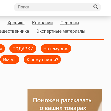
Хроника
Компании
Персоны
тешественника
Экспертные материалы
я
ПОДАРКИ
На тему дня
Имена
К чему снится?