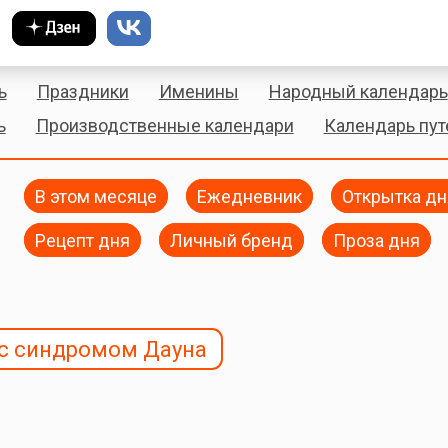
ь
Праздники
Именины
Народный календарь
ь
Производственные календари
Календарь пу
В этом месяце
Ежедневник
Открытка дн
Рецепт дня
Личный бренд
Проза дня
с синдромом Дауна