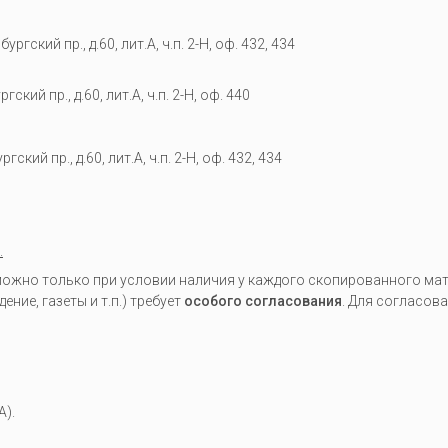
гский пр., д.60, лит.А, ч.п. 2-Н, оф. 432, 434
кий пр., д.60, лит.А, ч.п. 2-Н, оф. 440
гский пр., д.60, лит.А, ч.п. 2-Н, оф. 432, 434
.
жно только при условии наличия у каждого скопированного мате
ие, газеты и т.п.) требует
особого согласования
. Для согласов
A).