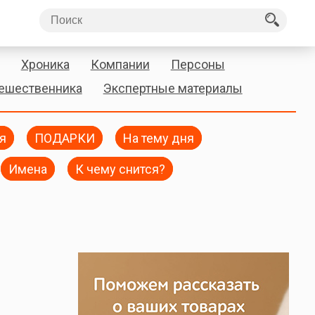
Хроника
Компании
Персоны
тешественника
Экспертные материалы
я
ПОДАРКИ
На тему дня
Имена
К чему снится?