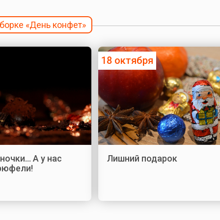
дборке «День конфет»
18 октября
ночки… А у нас
Лишний подарок
рюфели!