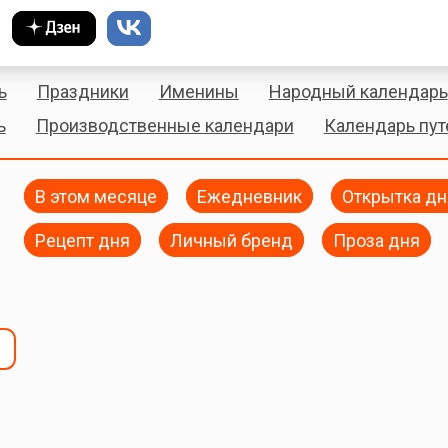
ь
Праздники
Именины
Народный календарь
ь
Производственные календари
Календарь пу
В этом месяце
Ежедневник
Открытка дн
Рецепт дня
Личный бренд
Проза дня
т