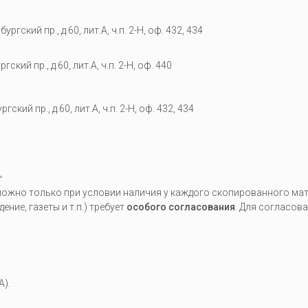
гский пр., д.60, лит.А, ч.п. 2-Н, оф. 432, 434
кий пр., д.60, лит.А, ч.п. 2-Н, оф. 440
гский пр., д.60, лит.А, ч.п. 2-Н, оф. 432, 434
.
жно только при условии наличия у каждого скопированного мате
ие, газеты и т.п.) требует
особого согласования
. Для согласов
A).