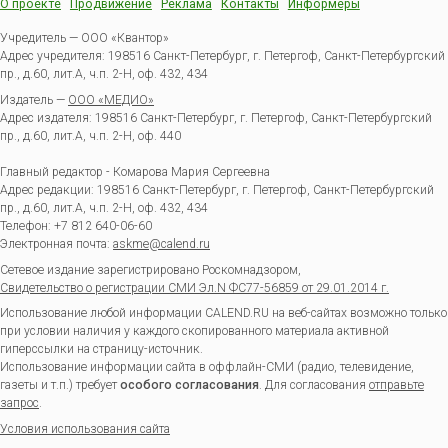
О проекте
Продвижение
Реклама
Контакты
Информеры
Учредитель — ООО «Квантор»
Адрес учредителя: 198516 Санкт-Петербург, г. Петергоф, Санкт-Петербургский
пр., д.60, лит.А, ч.п. 2-Н, оф. 432, 434
Издатель —
ООО «МЕДИО»
Адрес издателя: 198516 Санкт-Петербург, г. Петергоф, Санкт-Петербургский
пр., д.60, лит.А, ч.п. 2-Н, оф. 440
Главный редактор - Комарова Мария Сергеевна
Адрес редакции:
198516
Санкт-Петербург, г. Петергоф
,
Санкт-Петербургский
пр., д.60, лит.А, ч.п. 2-Н, оф. 432, 434
Телефон:
+7 812 640-06-60
Электронная почта:
askme@calend.ru
Сетевое издание зарегистрировано Роскомнадзором,
Свидетельство о регистрации СМИ Эл.N ФС77-56859 от 29.01.2014 г.
Использование любой информации CALEND.RU на веб-сайтах возможно только
при условии наличия у каждого скопированного материала активной
гиперссылки на страницу-источник.
Использование информации сайта в оффлайн-СМИ (радио, телевидение,
газеты и т.п.) требует
особого согласования
. Для согласования
отправьте
запрос
.
Условия использования сайта