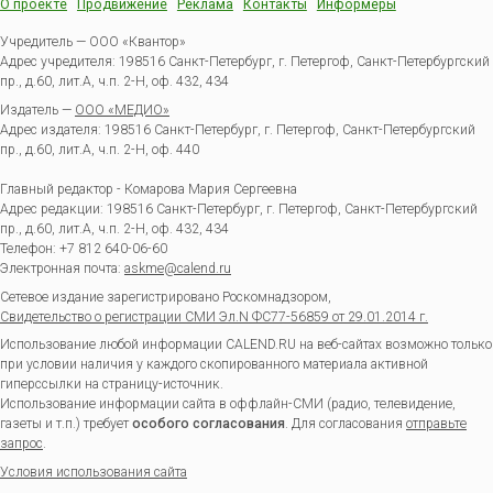
О проекте
Продвижение
Реклама
Контакты
Информеры
Учредитель — ООО «Квантор»
Адрес учредителя: 198516 Санкт-Петербург, г. Петергоф, Санкт-Петербургский
пр., д.60, лит.А, ч.п. 2-Н, оф. 432, 434
Издатель —
ООО «МЕДИО»
Адрес издателя: 198516 Санкт-Петербург, г. Петергоф, Санкт-Петербургский
пр., д.60, лит.А, ч.п. 2-Н, оф. 440
Главный редактор - Комарова Мария Сергеевна
Адрес редакции:
198516
Санкт-Петербург, г. Петергоф
,
Санкт-Петербургский
пр., д.60, лит.А, ч.п. 2-Н, оф. 432, 434
Телефон:
+7 812 640-06-60
Электронная почта:
askme@calend.ru
Сетевое издание зарегистрировано Роскомнадзором,
Свидетельство о регистрации СМИ Эл.N ФС77-56859 от 29.01.2014 г.
Использование любой информации CALEND.RU на веб-сайтах возможно только
при условии наличия у каждого скопированного материала активной
гиперссылки на страницу-источник.
Использование информации сайта в оффлайн-СМИ (радио, телевидение,
газеты и т.п.) требует
особого согласования
. Для согласования
отправьте
запрос
.
Условия использования сайта