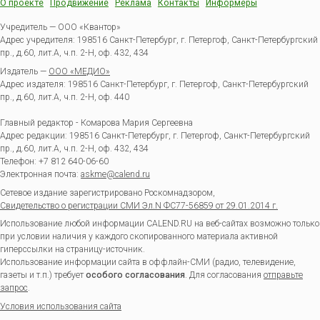
О проекте
Продвижение
Реклама
Контакты
Информеры
Учредитель — ООО «Квантор»
Адрес учредителя: 198516 Санкт-Петербург, г. Петергоф, Санкт-Петербургский
пр., д.60, лит.А, ч.п. 2-Н, оф. 432, 434
Издатель —
ООО «МЕДИО»
Адрес издателя: 198516 Санкт-Петербург, г. Петергоф, Санкт-Петербургский
пр., д.60, лит.А, ч.п. 2-Н, оф. 440
Главный редактор - Комарова Мария Сергеевна
Адрес редакции:
198516
Санкт-Петербург, г. Петергоф
,
Санкт-Петербургский
пр., д.60, лит.А, ч.п. 2-Н, оф. 432, 434
Телефон:
+7 812 640-06-60
Электронная почта:
askme@calend.ru
Сетевое издание зарегистрировано Роскомнадзором,
Свидетельство о регистрации СМИ Эл.N ФС77-56859 от 29.01.2014 г.
Использование любой информации CALEND.RU на веб-сайтах возможно только
при условии наличия у каждого скопированного материала активной
гиперссылки на страницу-источник.
Использование информации сайта в оффлайн-СМИ (радио, телевидение,
газеты и т.п.) требует
особого согласования
. Для согласования
отправьте
запрос
.
Условия использования сайта