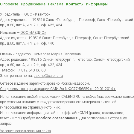
О проекте
Продвижение
Реклама
Контакты
Информеры
Учредитель — ООО «Квантор»
Адрес учредителя: 198516 Санкт-Петербург, г. Петергоф, Санкт-Петербургский
пр., д.60, лит.А, ч.п. 2-Н, оф. 432, 434
Издатель —
ООО «МЕДИО»
Адрес издателя: 198516 Санкт-Петербург, г. Петергоф, Санкт-Петербургский
пр., д.60, лит.А, ч.п. 2-Н, оф. 440
Главный редактор - Комарова Мария Сергеевна
Адрес редакции:
198516
Санкт-Петербург, г. Петергоф
,
Санкт-Петербургский
пр., д.60, лит.А, ч.п. 2-Н, оф. 432, 434
Телефон:
+7 812 640-06-60
Электронная почта:
askme@calend.ru
Сетевое издание зарегистрировано Роскомнадзором,
Свидетельство о регистрации СМИ Эл.N ФС77-56859 от 29.01.2014 г.
Использование любой информации CALEND.RU на веб-сайтах возможно только
при условии наличия у каждого скопированного материала активной
гиперссылки на страницу-источник.
Использование информации сайта в оффлайн-СМИ (радио, телевидение,
газеты и т.п.) требует
особого согласования
. Для согласования
отправьте
запрос
.
Условия использования сайта