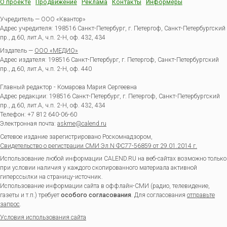
О проекте
Продвижение
Реклама
Контакты
Информеры
Учредитель — ООО «Квантор»
Адрес учредителя: 198516 Санкт-Петербург, г. Петергоф, Санкт-Петербургский
пр., д.60, лит.А, ч.п. 2-Н, оф. 432, 434
Издатель —
ООО «МЕДИО»
Адрес издателя: 198516 Санкт-Петербург, г. Петергоф, Санкт-Петербургский
пр., д.60, лит.А, ч.п. 2-Н, оф. 440
Главный редактор - Комарова Мария Сергеевна
Адрес редакции:
198516
Санкт-Петербург, г. Петергоф
,
Санкт-Петербургский
пр., д.60, лит.А, ч.п. 2-Н, оф. 432, 434
Телефон:
+7 812 640-06-60
Электронная почта:
askme@calend.ru
Сетевое издание зарегистрировано Роскомнадзором,
Свидетельство о регистрации СМИ Эл.N ФС77-56859 от 29.01.2014 г.
Использование любой информации CALEND.RU на веб-сайтах возможно только
при условии наличия у каждого скопированного материала активной
гиперссылки на страницу-источник.
Использование информации сайта в оффлайн-СМИ (радио, телевидение,
газеты и т.п.) требует
особого согласования
. Для согласования
отправьте
запрос
.
Условия использования сайта