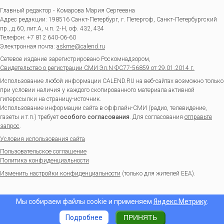
Главный редактор - Комарова Мария Сергеевна
Адрес редакции:
198516
Санкт-Петербург, г. Петергоф
,
Санкт-Петербургский
пр., д.60, лит.А, ч.п. 2-Н, оф. 432, 434
Телефон:
+7 812 640-06-60
Электронная почта:
askme@calend.ru
Сетевое издание зарегистрировано Роскомнадзором,
Свидетельство о регистрации СМИ Эл.N ФС77-56859 от 29.01.2014 г.
Использование любой информации CALEND.RU на веб-сайтах возможно только
при условии наличия у каждого скопированного материала активной
гиперссылки на страницу-источник.
Использование информации сайта в оффлайн-СМИ (радио, телевидение,
газеты и т.п.) требует
особого согласования
. Для согласования
отправьте
запрос
.
Условия использования сайта
Пользовательское соглашение
Политика конфиденциальности
Изменить настройки конфиденциальности
(только для жителей EEA).
Мы собираем файлы cookie и применяем
Яндекс.Метрику
.
Подробнее
ПРИНЯТЬ