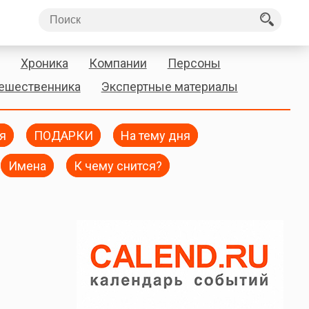
Хроника
Компании
Персоны
тешественника
Экспертные материалы
я
ПОДАРКИ
На тему дня
Имена
К чему снится?