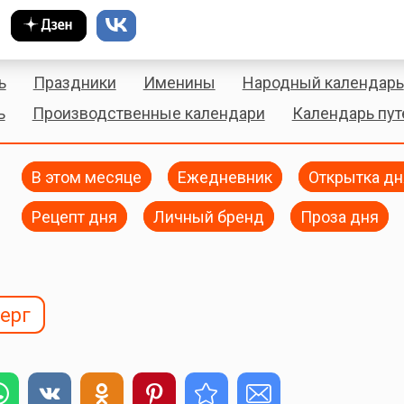
ь
Праздники
Именины
Народный календарь
ь
Производственные календари
Календарь пу
В этом месяце
Ежедневник
Открытка дн
Рецепт дня
Личный бренд
Проза дня
ерг