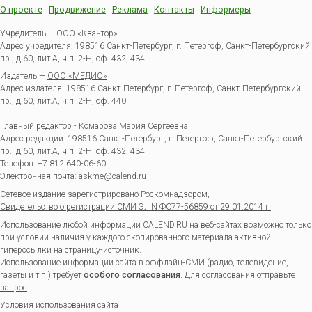
О проекте
Продвижение
Реклама
Контакты
Информеры
Учредитель — ООО «Квантор»
Адрес учредителя: 198516 Санкт-Петербург, г. Петергоф, Санкт-Петербургский
пр., д.60, лит.А, ч.п. 2-Н, оф. 432, 434
Издатель —
ООО «МЕДИО»
Адрес издателя: 198516 Санкт-Петербург, г. Петергоф, Санкт-Петербургский
пр., д.60, лит.А, ч.п. 2-Н, оф. 440
Главный редактор - Комарова Мария Сергеевна
Адрес редакции:
198516
Санкт-Петербург, г. Петергоф
,
Санкт-Петербургский
пр., д.60, лит.А, ч.п. 2-Н, оф. 432, 434
Телефон:
+7 812 640-06-60
Электронная почта:
askme@calend.ru
Сетевое издание зарегистрировано Роскомнадзором,
Свидетельство о регистрации СМИ Эл.N ФС77-56859 от 29.01.2014 г.
Использование любой информации CALEND.RU на веб-сайтах возможно только
при условии наличия у каждого скопированного материала активной
гиперссылки на страницу-источник.
Использование информации сайта в оффлайн-СМИ (радио, телевидение,
газеты и т.п.) требует
особого согласования
. Для согласования
отправьте
запрос
.
Условия использования сайта