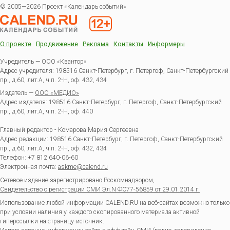
© 2005—2026 Проект «Календарь событий»
О проекте
Продвижение
Реклама
Контакты
Информеры
Учредитель — ООО «Квантор»
Адрес учредителя: 198516 Санкт-Петербург, г. Петергоф, Санкт-Петербургский
пр., д.60, лит.А, ч.п. 2-Н, оф. 432, 434
Издатель —
ООО «МЕДИО»
Адрес издателя: 198516 Санкт-Петербург, г. Петергоф, Санкт-Петербургский
пр., д.60, лит.А, ч.п. 2-Н, оф. 440
Главный редактор - Комарова Мария Сергеевна
Адрес редакции:
198516
Санкт-Петербург, г. Петергоф
,
Санкт-Петербургский
пр., д.60, лит.А, ч.п. 2-Н, оф. 432, 434
Телефон:
+7 812 640-06-60
Электронная почта:
askme@calend.ru
Сетевое издание зарегистрировано Роскомнадзором,
Свидетельство о регистрации СМИ Эл.N ФС77-56859 от 29.01.2014 г.
Использование любой информации CALEND.RU на веб-сайтах возможно только
при условии наличия у каждого скопированного материала активной
гиперссылки на страницу-источник.