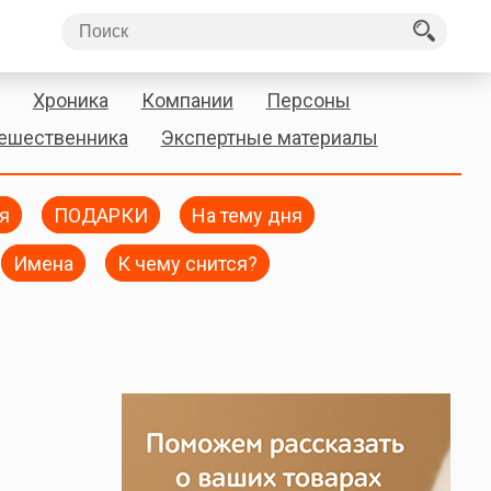
Хроника
Компании
Персоны
тешественника
Экспертные материалы
я
ПОДАРКИ
На тему дня
Имена
К чему снится?