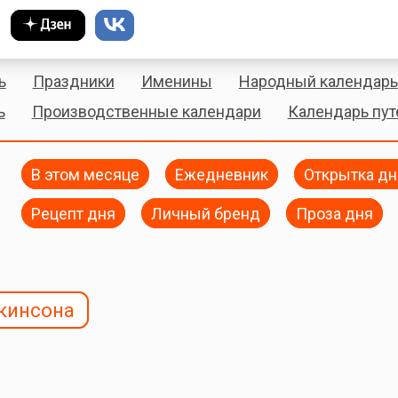
ь
Праздники
Именины
Народный календарь
ь
Производственные календари
Календарь пу
В этом месяце
Ежедневник
Открытка дн
Рецепт дня
Личный бренд
Проза дня
кинсона