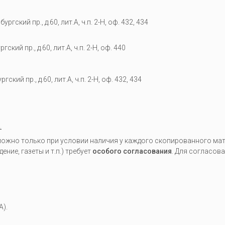
гский пр., д.60, лит.А, ч.п. 2-Н, оф. 432, 434
кий пр., д.60, лит.А, ч.п. 2-Н, оф. 440
гский пр., д.60, лит.А, ч.п. 2-Н, оф. 432, 434
.
жно только при условии наличия у каждого скопированного мате
ие, газеты и т.п.) требует
особого согласования
. Для согласов
A).