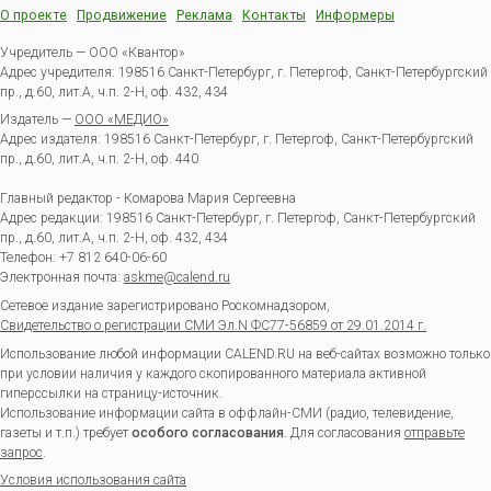
О проекте
Продвижение
Реклама
Контакты
Информеры
Учредитель — ООО «Квантор»
Адрес учредителя: 198516 Санкт-Петербург, г. Петергоф, Санкт-Петербургский
пр., д.60, лит.А, ч.п. 2-Н, оф. 432, 434
Издатель —
ООО «МЕДИО»
Адрес издателя: 198516 Санкт-Петербург, г. Петергоф, Санкт-Петербургский
пр., д.60, лит.А, ч.п. 2-Н, оф. 440
Главный редактор - Комарова Мария Сергеевна
Адрес редакции:
198516
Санкт-Петербург, г. Петергоф
,
Санкт-Петербургский
пр., д.60, лит.А, ч.п. 2-Н, оф. 432, 434
Телефон:
+7 812 640-06-60
Электронная почта:
askme@calend.ru
Сетевое издание зарегистрировано Роскомнадзором,
Свидетельство о регистрации СМИ Эл.N ФС77-56859 от 29.01.2014 г.
Использование любой информации CALEND.RU на веб-сайтах возможно только
при условии наличия у каждого скопированного материала активной
гиперссылки на страницу-источник.
Использование информации сайта в оффлайн-СМИ (радио, телевидение,
газеты и т.п.) требует
особого согласования
. Для согласования
отправьте
запрос
.
Условия использования сайта