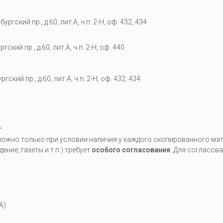
гский пр., д.60, лит.А, ч.п. 2-Н, оф. 432, 434
кий пр., д.60, лит.А, ч.п. 2-Н, оф. 440
гский пр., д.60, лит.А, ч.п. 2-Н, оф. 432, 434
.
жно только при условии наличия у каждого скопированного мате
ие, газеты и т.п.) требует
особого согласования
. Для согласов
A).