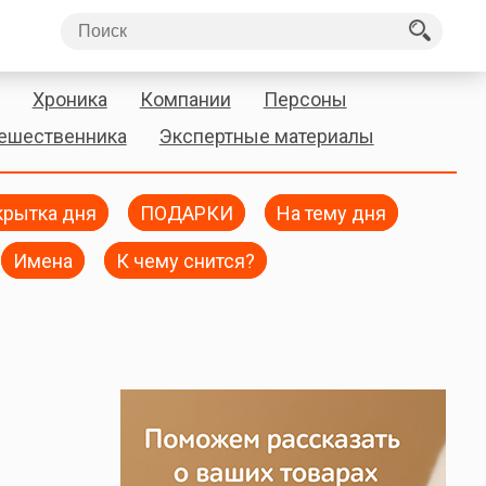
Хроника
Компании
Персоны
тешественника
Экспертные материалы
крытка дня
ПОДАРКИ
На тему дня
Имена
К чему снится?