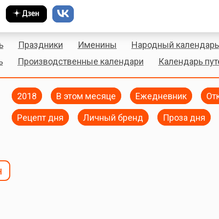
ь
Праздники
Именины
Народный календарь
ь
Производственные календари
Календарь пу
2018
В этом месяце
Ежедневник
От
Рецепт дня
Личный бренд
Проза дня
н