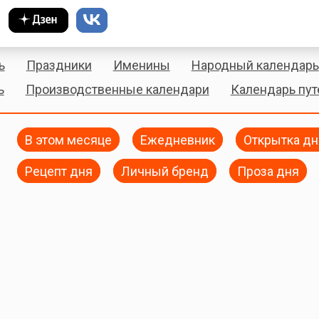
ь
Праздники
Именины
Народный календарь
ь
Производственные календари
Календарь пу
В этом месяце
Ежедневник
Открытка дн
Рецепт дня
Личный бренд
Проза дня