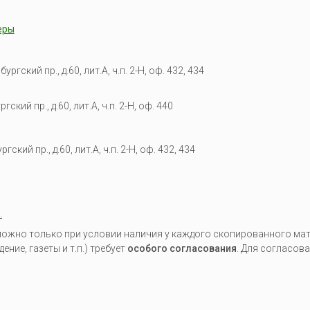
еры
гский пр., д.60, лит.А, ч.п. 2-Н, оф. 432, 434
кий пр., д.60, лит.А, ч.п. 2-Н, оф. 440
гский пр., д.60, лит.А, ч.п. 2-Н, оф. 432, 434
.
жно только при условии наличия у каждого скопированного мате
ие, газеты и т.п.) требует
особого согласования
. Для согласов