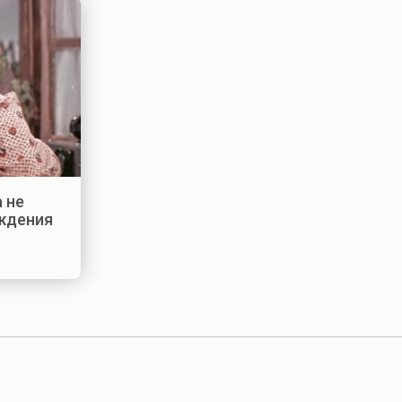
 не
ждения