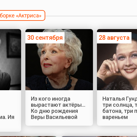
дборке «Актриса»
30 сентября
28 августа
Из кого иногда
Наталья Гун
вырастают актёры…
три солнца, 
Ко дню рождения
батона, три 
а. Ия
Веры Васильевой
вареньем