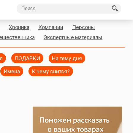
Хроника
Компании
Персоны
тешественника
Экспертные материалы
я
ПОДАРКИ
На тему дня
Имена
К чему снится?