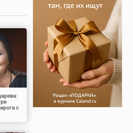
дарева:
три
пирога с