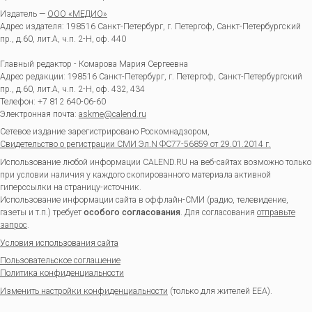
Издатель —
ООО «МЕДИО»
Адрес издателя: 198516 Санкт-Петербург, г. Петергоф, Санкт-Петербургский
пр., д.60, лит.А, ч.п. 2-Н, оф. 440
Главный редактор - Комарова Мария Сергеевна
Адрес редакции:
198516
Санкт-Петербург, г. Петергоф
,
Санкт-Петербургский
пр., д.60, лит.А, ч.п. 2-Н, оф. 432, 434
Телефон:
+7 812 640-06-60
Электронная почта:
askme@calend.ru
Сетевое издание зарегистрировано Роскомнадзором,
Свидетельство о регистрации СМИ Эл.N ФС77-56859 от 29.01.2014 г.
Использование любой информации CALEND.RU на веб-сайтах возможно только
при условии наличия у каждого скопированного материала активной
гиперссылки на страницу-источник.
Использование информации сайта в оффлайн-СМИ (радио, телевидение,
газеты и т.п.) требует
особого согласования
. Для согласования
отправьте
запрос
.
Условия использования сайта
Пользовательское соглашение
Политика конфиденциальности
Изменить настройки конфиденциальности
(только для жителей EEA).