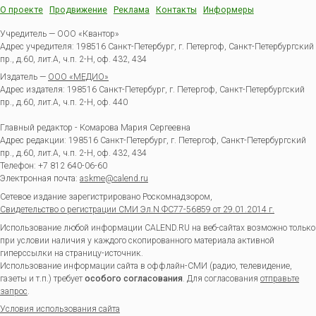
О проекте
Продвижение
Реклама
Контакты
Информеры
Учредитель — ООО «Квантор»
Адрес учредителя: 198516 Санкт-Петербург, г. Петергоф, Санкт-Петербургский
пр., д.60, лит.А, ч.п. 2-Н, оф. 432, 434
Издатель —
ООО «МЕДИО»
Адрес издателя: 198516 Санкт-Петербург, г. Петергоф, Санкт-Петербургский
пр., д.60, лит.А, ч.п. 2-Н, оф. 440
Главный редактор - Комарова Мария Сергеевна
Адрес редакции:
198516
Санкт-Петербург, г. Петергоф
,
Санкт-Петербургский
пр., д.60, лит.А, ч.п. 2-Н, оф. 432, 434
Телефон:
+7 812 640-06-60
Электронная почта:
askme@calend.ru
Сетевое издание зарегистрировано Роскомнадзором,
Свидетельство о регистрации СМИ Эл.N ФС77-56859 от 29.01.2014 г.
Использование любой информации CALEND.RU на веб-сайтах возможно только
при условии наличия у каждого скопированного материала активной
гиперссылки на страницу-источник.
Использование информации сайта в оффлайн-СМИ (радио, телевидение,
газеты и т.п.) требует
особого согласования
. Для согласования
отправьте
запрос
.
Условия использования сайта