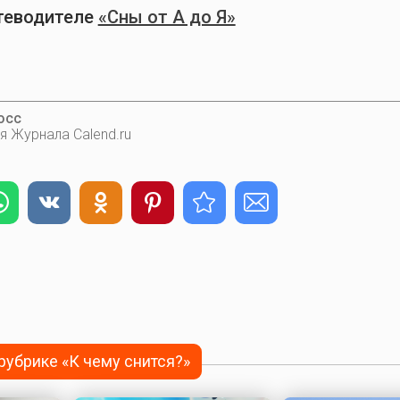
теводителе
«Сны от А до Я»
осс
я Журнала Calend.ru
 рубрике «К чему снится?»