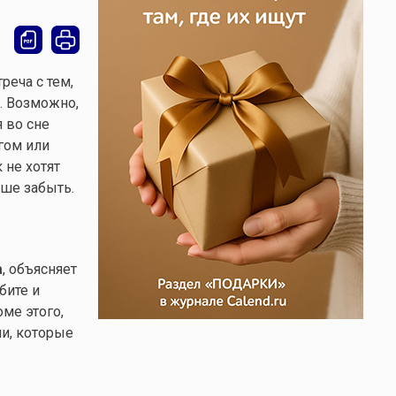
реча с тем,
. Возможно,
 во сне
гом или
 не хотят
чше забыть.
а
, объясняет
бите и
ме этого,
и, которые