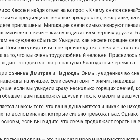
мисс Хассе
и найдя ответ на вопрос: «К чему снится свеча?
 свечи предвещают весёлое празднество, вечеринку, на 
удете приглашены. Мигающие свечи символизируют печаль
ми зажигаете свечи – жизнь подарит вам верных друзей. Ес
ам не суждено сбыться. Увидели, как несете горящие свеч
я. Повезло увидеть во сне производство свечей – это гово
да за то, что вы очень трудолюбивый человек. Приснилось
ждите, что для вас скоро наступят благодатные времена.
ции
сонника Дмитрия и Надежды Зимы
, увиденная во сне
надежды на лучшее. Если свеча горит – значит, надежды
учше, если вы увидели сразу несколько горящих свечей, 
он обещает вам поддержку друзей и тех, кто верит в ваш усп
ляется знаком того, что ваша душа мятется и никак не наход
е-то
воспоминания, которые сильно тревожат вас. Однако 
основы, если вы видите, что свеча продолжает гореть на в
 погасшая свеча – это знак разочарования и расстройства.