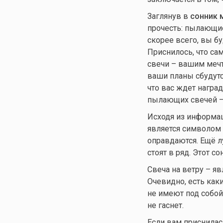
Заглянув в
сонник 
прочесть: пылающие
скорее всего, вы б
Приснилось, что са
свечи – вашим мечт
ваши планы сбудутс
что вас ждет награ
пылающих свечей – 
Исходя из информа
является символом 
оправдаются. Ещё л
стоят в ряд. Этот с
Свеча на ветру – яв
Очевидно, есть
каки
не имеют под собой 
не гаснет.
Если вам приснилась