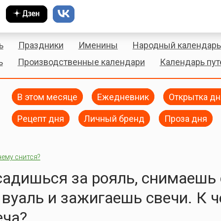
ь
Праздники
Именины
Народный календарь
ь
Производственные календари
Календарь пу
В этом месяце
Ежедневник
Открытка дн
Рецепт дня
Личный бренд
Проза дня
чему снится?
садишься за рояль, снимаешь 
вуаль и зажигаешь свечи. К 
еча?