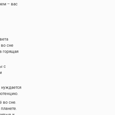
нем – вас
вета
 во сне
на горящая
ы с
и
 нуждается
потенцию.
 во сне.
планете.
ливые и