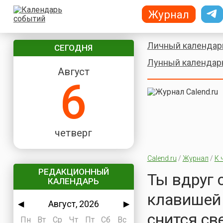
Журнал
Личный календар
СЕГОДНЯ
Лунный календар
Август
6
четверг
Calend.ru
/
Журнал
/
К 
РЕДАКЦИОННЫЙ
Ты вдруг 
КАЛЕНДАРЬ
клавишей 
Август, 2026
◀
▶
снится св
Пн
Вт
Ср
Чт
Пт
Сб
Вс