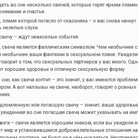
еть во сне несколько свечей, которые горят ярким пламе
нимание и счастье.
 пламя которой погасло от сквозняка – о вас снова начнут
ь нелепые слухи.
 свечу – ждут невеселые события.
, свеча является фаллическим символом. Чем необычнее с
м необычнее ваши фантазии в сексуальном плане. Увидели
говорит о том, что сексуальных партнеров у вас много. Од
ет хорошее здоровье и отличную сексуальную форму.
сне, как свеча коптит – это значит, у вас имеются проблем
ром. А вот наплывы на свече, наоборот, говорят о ровных 
ниях.
дломленную или погасшую свечу – значит, ваше здоровье
 увиденная во сне погасшая свеча может указывать на им
а
нги – свеча является хорошим знаком, если вы увидели её
т мир и установившиеся доброжелательные отношения на 
полном достатке, не будут ни в чём нуждаться. Несправед