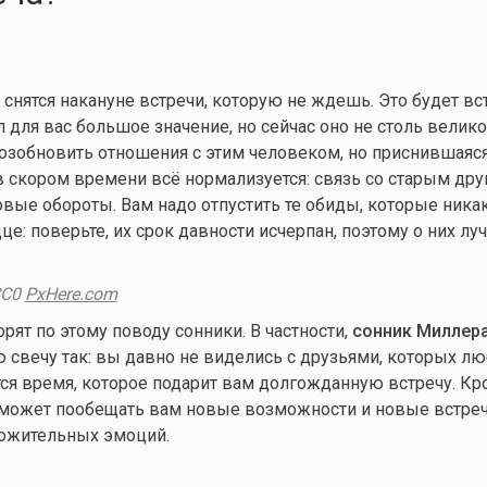
и снятся накануне встречи, которую не ждешь. Это будет вст
 для вас большое значение, но сейчас оно не столь велико
озобновить отношения с этим человеком, но приснившаяся
 в скором времени всё нормализуется: связь со старым дру
овые обороты. Вам надо отпустить те обиды, которые никак
е: поверьте, их срок давности исчерпан, поэтому о них лу
CC0
PxHere.com
рят по этому поводу сонники. В частности,
сонник Миллер
свечу так: вы давно не виделись с друзьями, которых лю
ся время, которое подарит вам долгожданную встречу. Кро
 может пообещать вам новые возможности и новые встреч
ложительных эмоций.