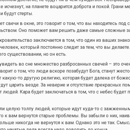
 исчезнут, на планете воцарится доброта и покой. Грани 
 будут стерты.
т свечи в окне, это говорит о том, что вы находитесь под
ьством. Оно поможет вам решить даже самые сложные за
окровительство заключается в том, что один из ваших знак
человек, который постоянно следит за тем, что вы делаете
его существовании, но он есть.
увидеть во сне множество разбросанных свечей – это оче
ворит о том, что люди вскоре позабудут Бога, станут жест
т
какую-то
другую религию, которая будет далека от боже
удут царить везде. За неверие и отсутствие прекрасных п
т людей. Кара будет заключаться в том, что с небес будет 
ели целую толпу людей, которые идут
куда-то
с зажженным
что к вам вернутся старые проблемы. Вы забыли о них, наив
ольше никогда не вернутся к вам. Однако это не так. Смысл
что начатые дела всегда надо доводить до конца.