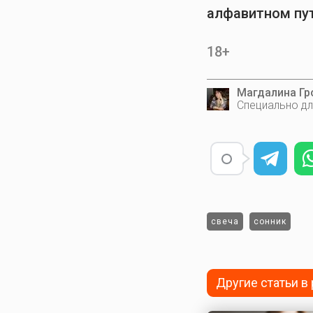
алфавитном пу
18+
Магдалина Гр
Специально дл
свеча
сонник
Другие статьи в