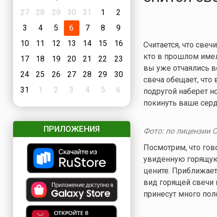
27
28
29
30
31
1
2
3
4
5
6
7
8
9
10
11
12
13
14
15
16
Считается, что свеч
кто в прошлом имел
17
18
19
20
21
22
23
вы уже отчаялись в
24
25
26
27
28
29
30
свеча обещает, что
31
1
2
3
4
5
6
подругой наберет н
покинуть ваше сердц
ПРИЛОЖЕНИЯ
Фото: по лицензии 
Посмотрим, что гово
увиденную горящую 
цените. Приближает
вид горящей свечи
принесут много по