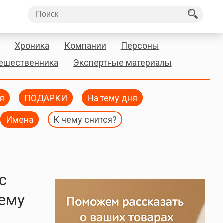
Хроника
Компании
Персоны
тешественника
Экспертные материалы
я
ПОДАРКИ
На тему дня
Имена
К чему снится?
с
чему