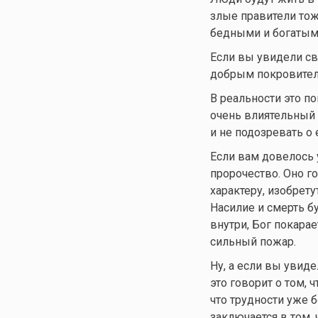
злые правители тоже
бедными и богатыми
Если вы увидели све
добрым покровител
В реальности это п
очень влиятельный 
и не подозревать о 
Если вам довелось 
пророчество. Оно го
характеру, изобрету
Насилие и смерть б
внутри, Бог покарае
сильный пожар.
Ну, а если вы увид
это говорит о том, 
что трудности уже б
заключается в том, 