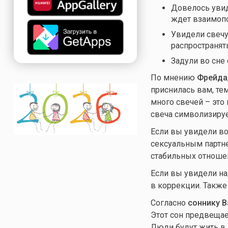
Довелось увид
ждет взаимопо
Увидели свечу,
распространят
Задули во сне
По мнению
Фрейда
приснилась вам, те
много свечей – это 
свеча символизиру
Если вы увидели во 
сексуальным партне
стабильных отноше
Если вы увидели на
в коррекции. Также
Согласно
соннику В
Этот сон предвещае
Люди будут жить в 