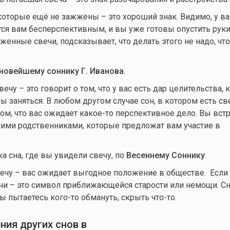
которые ещё не зажжены – это хороший знак. Видимо, у ва
тся вам бесперспективным, и вы уже готовы опустить руки.
енные свечи, подсказывает, что делать этого не надо, что
 новейшему соннику Г. Иванова
.
чу – это говорит о том, что у вас есть дар целительства,
ы заняться. В любом другом случае сон, в котором есть св
том, что вас ожидает
какое-то
перспективное дело. Вы встр
ими родственниками, которые предложат вам участие в
ка сна, где вы увидели свечу, по
Весеннему Соннику
.
ечу – вас ожидает выгодное положение в обществе. Если
чи – это символ приближающейся старости или немощи. Сни
вы пытаетесь
кого-то
обмануть, скрыть
что-то.
ния других снов в