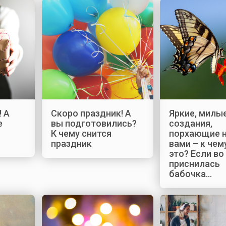
! А
Скоро праздник! А
Яркие, милы
е
вы подготовились?
создания,
К чему снится
порхающие 
праздник
вами – к чем
это? Если во
приснилась
бабочка…