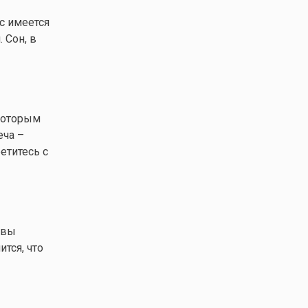
с имеется
 Сон, в
 которым
еча –
етитесь с
 вы
тся, что