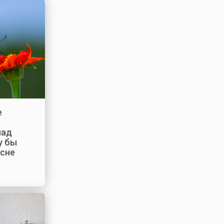
е
над
у бы
 сне