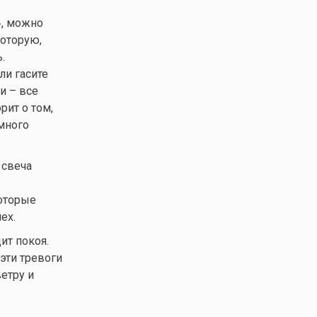
», можно
которую,
.
ли гасите
и – все
рит о том,
 много
 свеча
которые
ех.
ит покоя.
эти тревоги
етру и