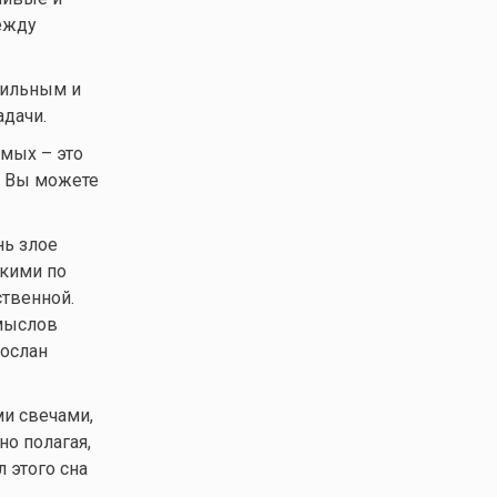
между
 сильным и
дачи.
омых – это
. Вы можете
нь злое
окими по
ственной.
омыслов
послан
и свечами,
но полагая,
 этого сна