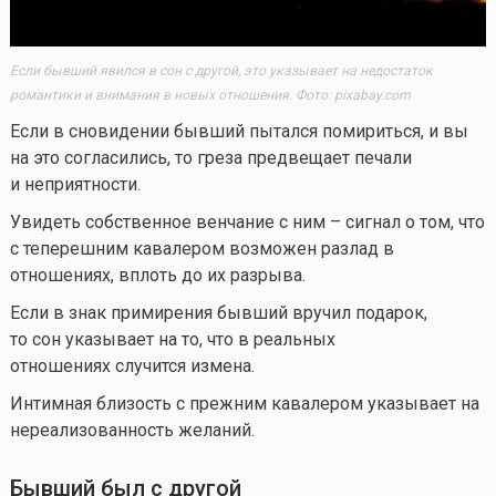
Если бывший явился в сон с другой, это указывает на недостаток
романтики и внимания в новых отношения. Фото: pixabay.com
Если в сновидении бывший пытался помириться, и вы
на это согласились, то греза предвещает печали
и неприятности.
Увидеть собственное венчание с ним – сигнал о том, что
с теперешним кавалером возможен разлад в
отношениях, вплоть до их разрыва.
Если в знак примирения бывший вручил подарок,
то сон указывает на то, что в реальных
отношениях случится измена.
Интимная близость с прежним кавалером указывает на
нереализованность желаний.
Бывший был с другой