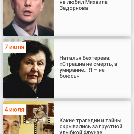
не любил Михаила
Задорнова
7 июля
Наталья Бехтерева:
«Страшна не смерть, а
умирание... Я — не
боюсь»
4 июля
Какие трагедии и тайны
скрывались за грустной
улыбкой Фрунзе