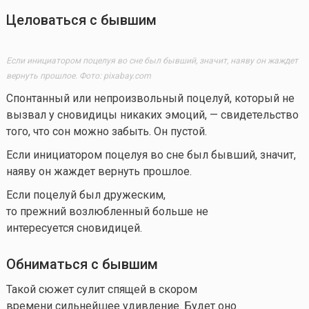
Целоваться с бывшим
Если инициатором поцелуя во сне был бывший, значит, наяву он жаждет
вернуть прошлое. Фото: pixabay.com
Спонтанный или непроизвольный поцелуй, который не
вызвал у сновидицы никаких эмоций, — свидетельство
того, что сон можно забыть. Он пустой.
Если инициатором поцелуя во сне был бывший, значит,
наяву он жаждет вернуть прошлое.
Если поцелуй был дружеским,
то прежний возлюбленный больше не
интересуется сновидицей.
Обниматься с бывшим
Такой сюжет сулит спящей в скором
времени сильнейшее удивление. Будет оно