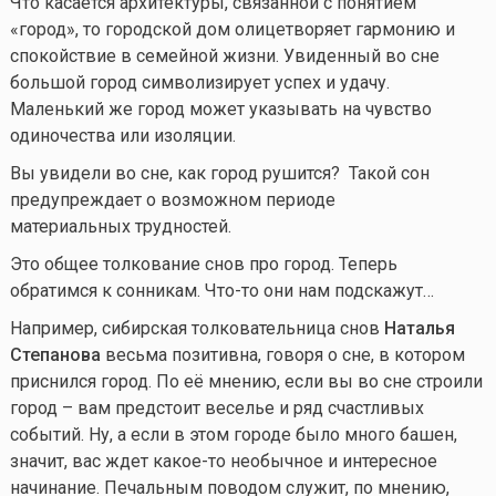
Что касается архитектуры, связанной с понятием
«город», то городской дом олицетворяет гармонию и
спокойствие в семейной жизни. Увиденный во сне
большой город символизирует успех и удачу.
Маленький же город может указывать на чувство
одиночества или изоляции.
Вы увидели во сне, как город рушится? Такой сон
предупреждает о возможном периоде
материальных трудностей.
Это общее толкование снов про город. Теперь
обратимся к сонникам.
Что-то
они нам подскажут…
Например, сибирская толковательница снов
Наталья
Степанова
весьма позитивна, говоря о сне, в котором
приснился город. По её мнению, если вы во сне строили
город – вам предстоит веселье и ряд счастливых
событий. Ну, а если в этом городе было много башен,
значит, вас ждет
какое-то
необычное и интересное
начинание. Печальным поводом служит, по мнению,