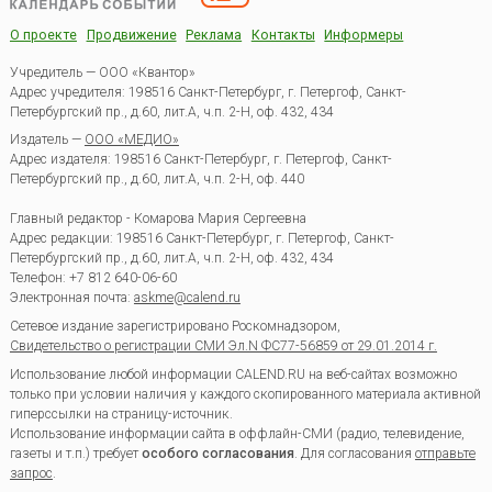
О проекте
Продвижение
Реклама
Контакты
Информеры
Учредитель — ООО «Квантор»
Адрес учредителя: 198516 Санкт-Петербург, г. Петергоф, Санкт-
Петербургский пр., д.60, лит.А, ч.п. 2-Н, оф. 432, 434
Издатель —
ООО «МЕДИО»
Адрес издателя: 198516 Санкт-Петербург, г. Петергоф, Санкт-
Петербургский пр., д.60, лит.А, ч.п. 2-Н, оф. 440
Главный редактор - Комарова Мария Сергеевна
Адрес редакции:
198516
Санкт-Петербург, г. Петергоф
,
Санкт-
Петербургский пр., д.60, лит.А, ч.п. 2-Н, оф. 432, 434
Телефон:
+7 812 640-06-60
Электронная почта:
askme@calend.ru
Сетевое издание зарегистрировано Роскомнадзором,
Свидетельство о регистрации СМИ Эл.N ФС77-56859 от 29.01.2014 г.
Использование любой информации CALEND.RU на веб-сайтах возможно
только при условии наличия у каждого скопированного материала активной
гиперссылки на страницу-источник.
Использование информации сайта в оффлайн-СМИ (радио, телевидение,
газеты и т.п.) требует
особого согласования
. Для согласования
отправьте
запрос
.