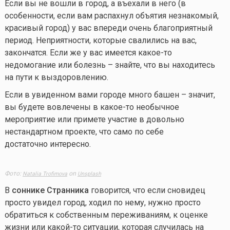
Если вы не вошли в город, а въехали в него (в
особенности, если вам распахнул объятия незнакомый,
красивый город) у вас впереди очень благоприятный
период. Неприятности, которые свалились на вас,
закончатся. Если же у вас имеется
какое-то
недомогание или болезнь – знайте, что вы находитесь
на пути к выздоровлению.
Если в увиденном вами городе много башен – значит,
вы будете вовлечены в
какое-то
необычное
мероприятие или примете участие в довольно
нестандартном проекте, что само по себе
достаточно интересно.
Фото:
on
Natalia Trofimova
Unsplash
В
соннике Странника
говорится, что если сновидец
просто увидел город, ходил по нему, нужно просто
обратиться к собственным переживаниям, к оценке
жизни или
какой-то
ситуации, которая случилась на