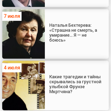
7 июля
Наталья Бехтерева:
«Страшна не смерть, а
умирание... Я — не
боюсь»
4 июля
Какие трагедии и тайны
скрывались за грустной
улыбкой Фрунзе
Мкртчяна?