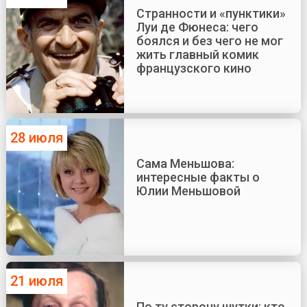
Странности и «пунктики»
Луи де Фюнеса: чего
боялся и без чего не мог
жить главный комик
французского кино
28 июля
Сама Меньшова:
интересные факты о
Юлии Меньшовой
21 июля
По ту сторону шутки: кто