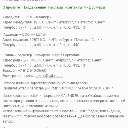
О проекте
Продвижение
Реклама
Контакты
Информеры
Учредитель — ООО «Квантор»
Адрес учредителя: 198516 Санкт-Петербург, г. Петергоф, Санкт-
Петербургский пр., д.60, лит.А, ч.п. 2-Н, оф. 432, 434
Издатель —
ООО «МЕДИО»
Адрес издателя: 198516 Санкт-Петербург, г. Петергоф, Санкт-
Петербургский пр., д.60, лит.А, ч.п. 2-Н, оф. 440
Главный редактор - Комарова Мария Сергеевна
Адрес редакции:
198516
Санкт-Петербург, г. Петергоф
,
Санкт-
Петербургский пр., д.60, лит.А, ч.п. 2-Н, оф. 432, 434
Телефон:
+7 812 640-06-60
Электронная почта:
askme@calend.ru
Сетевое издание зарегистрировано Роскомнадзором,
Свидетельство о регистрации СМИ Эл.N ФС77-56859 от 29.01.2014 г.
Использование любой информации CALEND.RU на веб-сайтах возможно
только при условии наличия у каждого скопированного материала активной
гиперссылки на страницу-источник.
Использование информации сайта в оффлайн-СМИ (радио, телевидение,
газеты и т.п.) требует
особого согласования
. Для согласования
отправьте
запрос
.