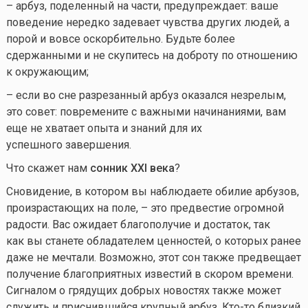
– арбуз, поделенный на части, предупреждает: ваше
поведение нередко задевает чувства других людей, а
порой и вовсе оскорбительно. Будьте более
сдержанными и не скупитесь на доброту по отношению
к окружающим;
– если во сне разрезанный арбуз оказался незрелым,
это совет: повремените с важными начинаниями, вам
еще не хватает опыта и знаний для их
успешного завершения.
Что скажет нам
сонник
XXI
века
?
Сновидение, в котором вы наблюдаете обилие арбузов,
произрастающих на поле, – это предвестие огромной
радости. Вас ожидает благополучие и достаток, так
как вы станете обладателем ценностей, о которых ранее
даже не мечтали. Возможно, этот сон также предвещает
получение благоприятных известий в скором времени.
Сигналом о грядущих добрых новостях также может
служить и приснившийся крупный арбуз.
Кто-то
близкий