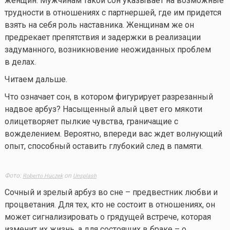
женщин. Мужчинам такой сон указывает на возможные
трудности в отношениях с партнершей, где им придется
взять на себя роль наставника. Женщинам же он
предрекает препятствия и задержки в реализации
задуманного, возникновение неожиданных проблем
в делах.
Читаем дальше.
Что означает сон, в котором фигурирует разрезанный
надвое арбуз? Насыщенный алый цвет его мякоти
олицетворяет пылкие чувства, граничащие с
вожделением. Вероятно, впереди вас ждет волнующий
опыт, способный оставить глубокий след в памяти.
Фото:
on
Roberto Huczek
Unsplash
Сочный и зрелый арбуз во сне – предвестник любви и
процветания. Для тех, кто не состоит в отношениях, он
может сигнализировать о грядущей встрече, которая
изменит их жизнь, а для состоящих в браке – о