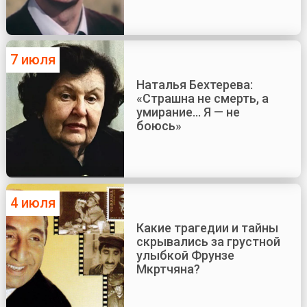
7 июля
Наталья Бехтерева:
«Страшна не смерть, а
умирание... Я — не
боюсь»
4 июля
Какие трагедии и тайны
скрывались за грустной
улыбкой Фрунзе
Мкртчяна?