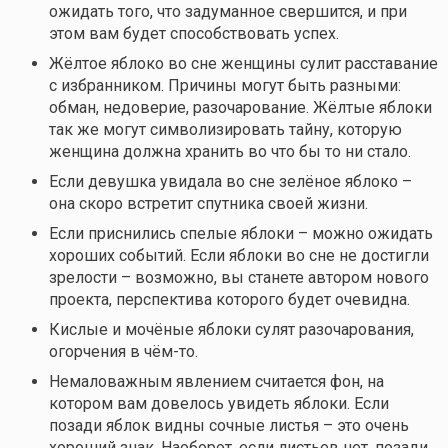
ожидать того, что задуманное свершится, и при
этом вам будет способствовать успех.
Жёлтое яблоко во сне женщины сулит расставание
с избранником. Причины могут быть разными:
обман, недоверие, разочарование. Жёлтые яблоки
так же могут символизировать тайну, которую
женщина должна хранить во что бы то ни стало.
Если девушка увидала во сне зелёное яблоко –
она скоро встретит спутника своей жизни.
Если приснились спелые яблоки – можно ожидать
хороших событий. Если яблоки во сне не достигли
зрелости – возможно, вы станете автором нового
проекта, перспектива которого будет очевидна.
Кислые и мочёные яблоки сулят разочарования,
огорчения в
чём-то.
Немаловажным явлением считается фон, на
котором вам довелось увидеть яблоки. Если
позади яблок видны сочные листья – это очень
хороший знак. Наоборот, если листьев нет, позади