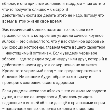
яблоки, и они при этом зелёные и твёрдые – вы хотите
что-то
получить слишком быстро. В
действительности же делать этого не надо, потому что
всему в этой жизни своё время.
Эзотерический со
нник полагает то, что если вам
приснился сон, в котором вы увидели сочное, крупное
яблоко – это символ того, что у вас отличное здоровье.
Вы хорошо настроены, главная черта вашего характера
– неистощимый оптимизм. Если увидели червивое
яблоко –
где-то
рядом ходит недруг или друг, который в
действительности другом совершенно не является.
Кроме того червивый плод – это предостережение о
болезни. Не лишним будет обратиться к врачу и
проверить состояние своего здоровья.
Если увидели неспелое яблоко – это символ молодости
души, а так же её незрелости. Довелось увидеть
падающие с ветвей яблоки да ещё с признаками порчи
– предупреждение, что душа склонна к старению