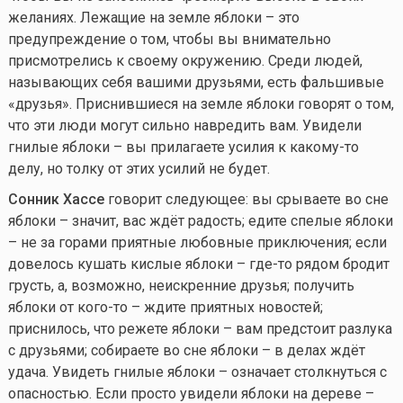
желаниях. Лежащие на земле яблоки – это
предупреждение о том, чтобы вы внимательно
присмотрелись к своему окружению. Среди людей,
называющих себя вашими друзьями, есть фальшивые
«друзья». Приснившиеся на земле яблоки говорят о том,
что эти люди могут сильно навредить вам. Увидели
гнилые яблоки – вы прилагаете усилия к
какому-то
делу, но толку от этих усилий не будет.
Сонник Хассе
говорит следующее: вы срываете во сне
яблоки – значит, вас ждёт радость; едите спелые яблоки
– не за горами приятные любовные приключения; если
довелось кушать кислые яблоки –
где-то
рядом бродит
грусть, а, возможно, неискренние друзья; получить
яблоки от
кого-то
– ждите приятных новостей;
приснилось, что режете яблоки – вам предстоит разлука
с друзьями; собираете во сне яблоки – в делах ждёт
удача. Увидеть гнилые яблоки – означает столкнуться с
опасностью. Если просто увидели яблоки на дереве –