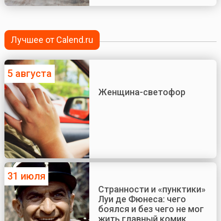
Лучшее от Calend.ru
5 августа
Женщина-светофор
31 июля
Странности и «пунктики»
Луи де Фюнеса: чего
боялся и без чего не мог
жить главный комик