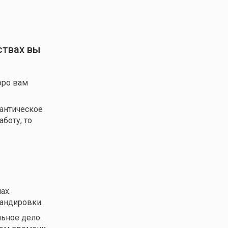
ствах вы
оро вам
мантическое
боту, то
ах.
андировки.
льное дело.