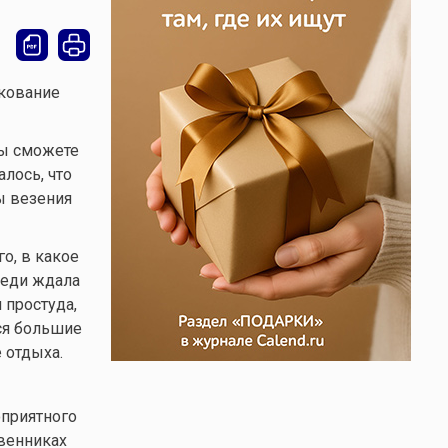
лкование
вы сможете
лось, что
ы везения
го, в какое
реди ждала
 простуда,
ся большие
 отдыха.
оприятного
твенниках