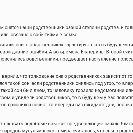
ам снятся наши родственники разной степени родства, и то
вило, связано с событиями в семье.
читали: сны о родственниках гарантируют, что в будущем 
свои давние ошибки. А во времена Екатерины Второй счита
 приснились родственники, предвещает наступление полос
 верили, что толкование сна о родственниках зависит от то
ся такой сон: если родственники снились под утро, то впе
и такой сон был днем, то человеку грозило недомогание или
ером и увидели родственников, то в будущем у вас появят
 сон приснился ночью, то впереди вас ожидают дни, полные
 толковать подобные сны как предвещающие начало благ
 у народов мусульманского мира считалось, что сны о родс