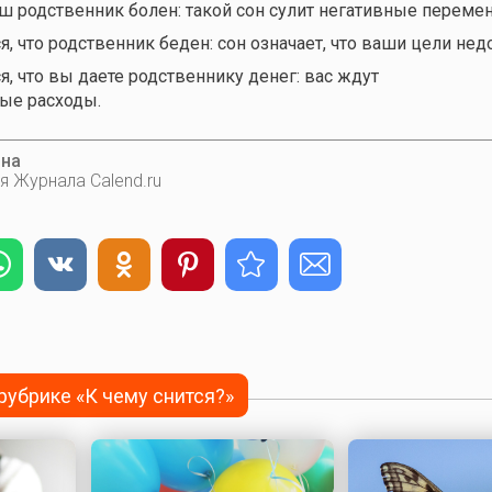
аш родственник болен: такой сон сулит негативные переме
я, что родственник беден: сон означает, что ваши цели не
я, что вы даете родственнику денег: вас ждут
ые расходы.
ина
я Журнала Calend.ru
 рубрике «К чему снится?»