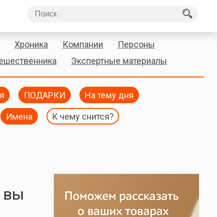
Хроника
Компании
Персоны
тешественника
Экспертные материалы
я
ПОДАРКИ
На тему дня
Имена
К чему снится?
и вы