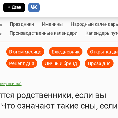
ь
Праздники
Именины
Народный календарь
ь
Производственные календари
Календарь пу
В этом месяце
Ежедневник
Открытка дн
Рецепт дня
Личный бренд
Проза дня
чему снится?
ятся родственники, если вы
Что означают такие сны, есл
?