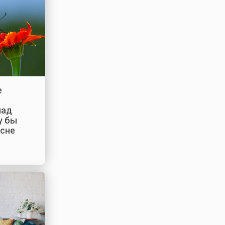
е
над
у бы
 сне