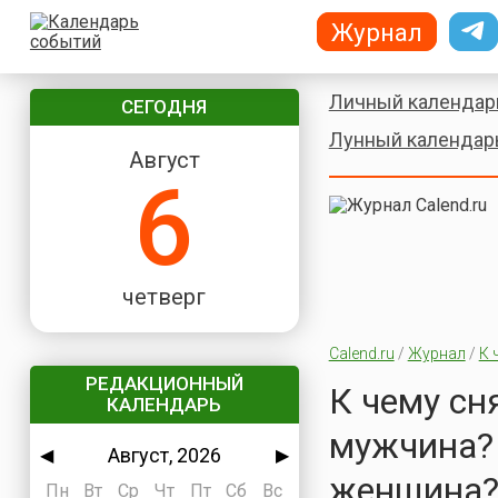
Журнал
Личный календар
СЕГОДНЯ
Лунный календар
Август
6
четверг
Calend.ru
/
Журнал
/
К 
РЕДАКЦИОННЫЙ
К чему сн
КАЛЕНДАРЬ
мужчина? 
Август, 2026
◀
▶
женщина
Пн
Вт
Ср
Чт
Пт
Сб
Вс