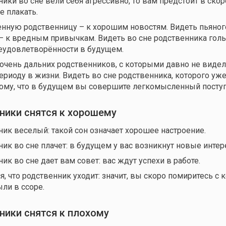
ники во сне вели себя агрессивно, то вам предстоит в ск
е плакать.
нную родственницу – к хорошим новостям. Видеть пьяног
– к вредным привычкам. Видеть во сне родственника гол
еудовлетворённости в будущем.
 очень дальних родственников, с которыми давно не видел
ериоду в жизни. Видеть во сне родственника, которого уже
тому, что в будущем вы совершите легкомысленный поступ
ники снятся к хорошему
ник веселый: такой сон означает хорошее настроение.
ник во сне плачет: в будущем у вас возникнут новые интер
ик во сне дает вам совет: вас ждут успехи в работе.
я, что родственник уходит: значит, вы скоро помиритесь с
к
ли в ссоре.
ники снятся к плохому