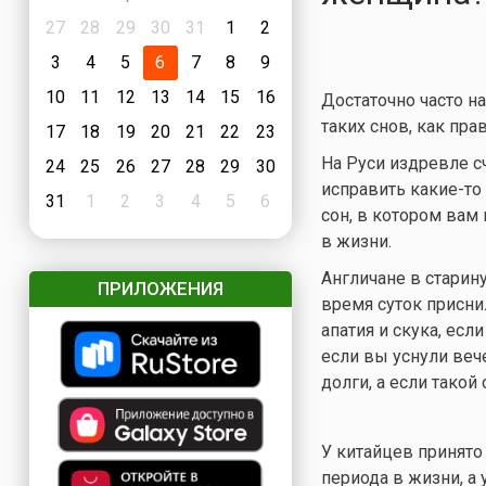
27
28
29
30
31
1
2
3
4
5
6
7
8
9
10
11
12
13
14
15
16
Достаточно часто н
таких снов, как пра
17
18
19
20
21
22
23
На Руси издревле с
24
25
26
27
28
29
30
исправить
какие-то
31
1
2
3
4
5
6
сон, в котором вам
в жизни.
Англичане в старину
ПРИЛОЖЕНИЯ
время суток приснил
апатия и скука, есл
если вы уснули веч
долги, а если такой
У китайцев принято
периода в жизни, а