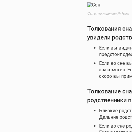
Фото: по
PxHere
лицензии
Толкования сна
увидели родст
Если вы видит
предстоит сде
Если во сне в
знакомство. Ес
скоро вы прим
Толкование сна
родственники п
Близкие родств
Дальние родст
Если во сне р