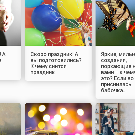
! А
Скоро праздник! А
Яркие, милы
е
вы подготовились?
создания,
К чему снится
порхающие 
праздник
вами – к чем
это? Если во
приснилась
бабочка…