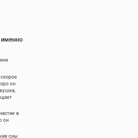
у именно
щине
 скорое
коро он
евушка,
ещает
частие в
о он
кие сны