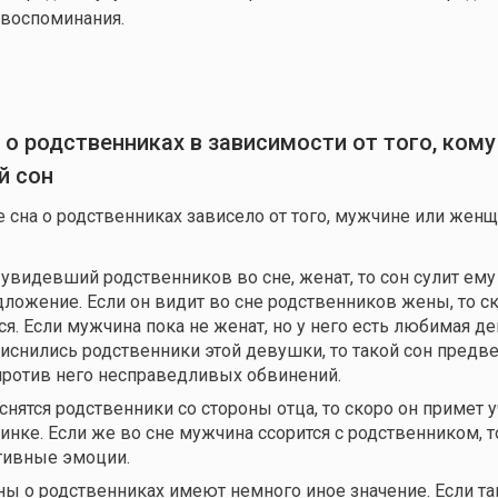
 воспоминания.
 о родственниках в зависимости от того, ком
й сон
 сна о родственниках зависело от того, мужчине или жен
 увидевший родственников во сне, женат, то сон сулит ему
ложение. Если он видит во сне родственников жены, то с
ся. Если мужчина пока не женат, но у него есть любимая д
риснились родственники этой девушки, то такой сон предв
ротив него несправедливых обвинений.
нятся родственники со стороны отца, то скоро он примет у
инке. Если же во сне мужчина ссорится с родственником, т
тивные эмоции.
ы о родственниках имеют немного иное значение. Если та