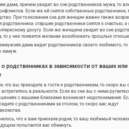
яя дама, причем увидит во сне родственников мужа, то вп
онфликтов. Если же ей снятся собственные родственники, т
дство. При толковании сна для женщин важен также возра
 родственника: старшие родственники снятся к счастью, а
интересному досугу. Если же женщина увидит во сне родс
 то у нее появится желание возобновить прошлые отноше
езамужняя дама видит родственников своего любимого, то 
о замуж.
 о родственниках в зависимости от ваших
или
е
я, что вы приходите в гости к родственникам, то скоро вы 
встретитесь в реальности. Если во сне вы с ними ругаетесь
шениях с вашими близкими возникнет недопонимание. Ес
 сидите с родственниками за столом, то скоро вас ждут
акомства.
нилось, что к вам приехала родня, то ваш любимый челове
дущем попытается вас обмануть.