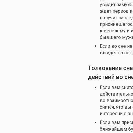
увидит замужн
ждет период к
получит насле
приснившегося
к веселому и 
бывшего мужа,
Если во сне н
выйдет за нег
Толкование сна
действий во сн
Если вам снитс
действительно 
во взаимоотно
снится, что вы
интересные зн
Если вам прис
ближайшем бу