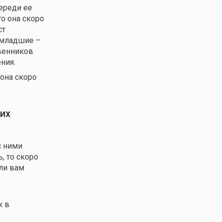
ереди ее
о она скоро
ст
 младшие –
твенников
ния.
она скоро
 их
с ними
, то скоро
ли вам
к в