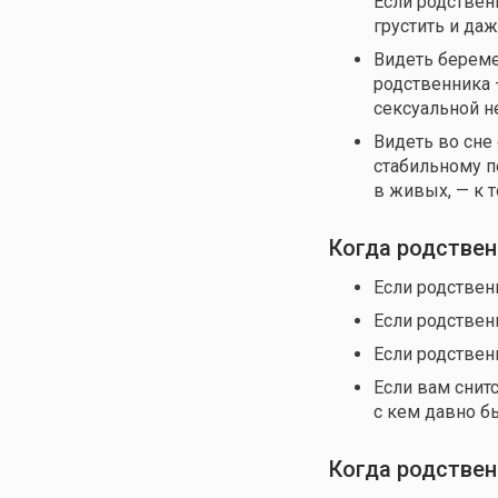
Если родствен
грустить и даж
Видеть береме
родственника 
сексуальной н
Видеть во сне
стабильному п
в живых, — к 
Когда родствен
Если родствен
Если родствен
Если родственн
Если вам снитс
с кем давно бы
Когда родствен