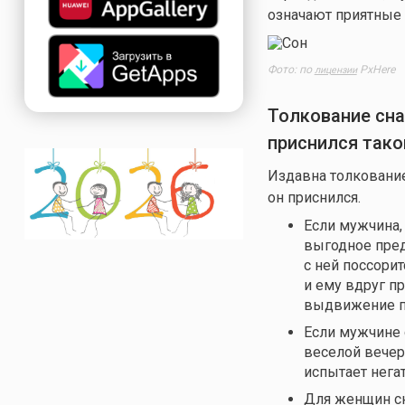
означают приятные
Фото: по
PxHere
лицензии
Толкование сна
приснился тако
Издавна толкование
он приснился.
Если мужчина,
выгодное пред
с ней поссорит
и ему вдруг п
выдвижение п
Если мужчине с
веселой вечер
испытает нега
Для женщин сн